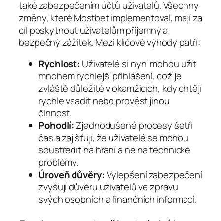
také zabezpečením účtů uživatelů. Všechny
změny, které Mostbet implementoval, mají za
cíl poskytnout uživatelům příjemný a
bezpečný zážitek. Mezi klíčové výhody patří:
Rychlost:
Uživatelé si nyní mohou užít
mnohem rychlejší přihlášení, což je
zvláště důležité v okamžicích, kdy chtějí
rychle vsadit nebo provést jinou
činnost.
Pohodlí:
Zjednodušené procesy šetří
čas a zajišťují, že uživatelé se mohou
soustředit na hraní a ne na technické
problémy.
Úroveň důvěry:
Vylepšení zabezpečení
zvyšují důvěru uživatelů ve zprávu
svých osobních a finančních informací.