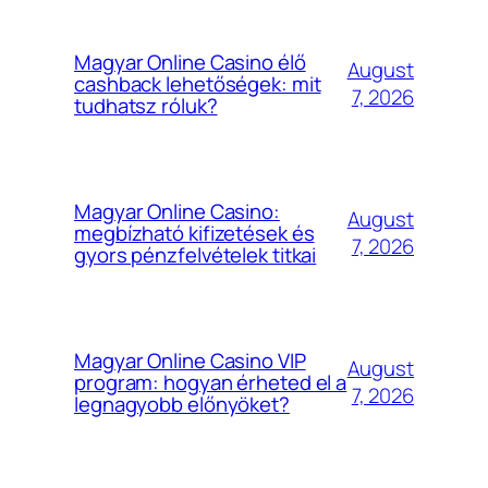
Magyar Online Casino élő
August
cashback lehetőségek: mit
7, 2026
tudhatsz róluk?
Magyar Online Casino:
August
megbízható kifizetések és
7, 2026
gyors pénzfelvételek titkai
Magyar Online Casino VIP
August
program: hogyan érheted el a
7, 2026
legnagyobb előnyöket?