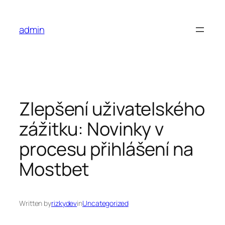
Skip
to
admin
content
Zlepšení uživatelského
zážitku: Novinky v
procesu přihlášení na
Mostbet
Written by
rizkydev
in
Uncategorized