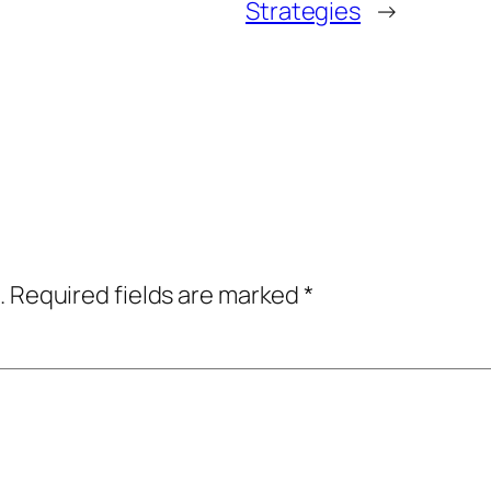
Strategies
→
.
Required fields are marked
*