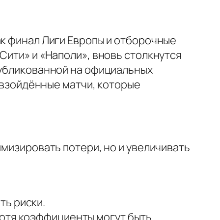
ак финал Лиги Европы и отборочные
Сити» и «Наполи», вновь столкнутся
публикованной на официальных
евзойдённые матчи, которые
имизировать потери, но и увеличивать
ть риски.
хотя коэффициенты могут быть