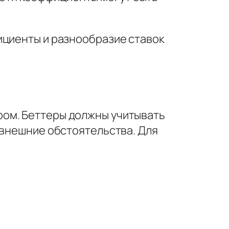
ициенты и разнообразие ставок
ром. Беттеры должны учитывать
 внешние обстоятельства. Для