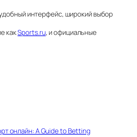
удобный интерфейс, широкий выбор
ие как
Sports.ru
, и официальные
рт онлайн: A Guide to Betting