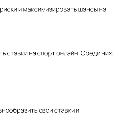
риски и максимизировать шансы на
 ставки на спорт онлайн. Среди них:
нообразить свои ставки и