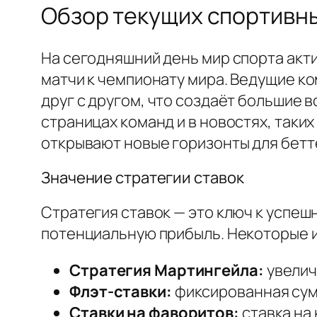
Обзор текущих спортивн
На сегодняшний день мир спорта акти
матчи к чемпионату мира. Ведущие ко
друг с другом, что создаёт большие
страницах команд и в новостях, таких
открывают новые горизонты для бетт
Значение стратегии ставок
Стратегия ставок — это ключ к успеш
потенциальную прибыль. Некоторые и
Стратегия Мартингейла:
увелич
Флэт-ставки:
фиксированная сумм
Ставки на фаворитов:
ставка на