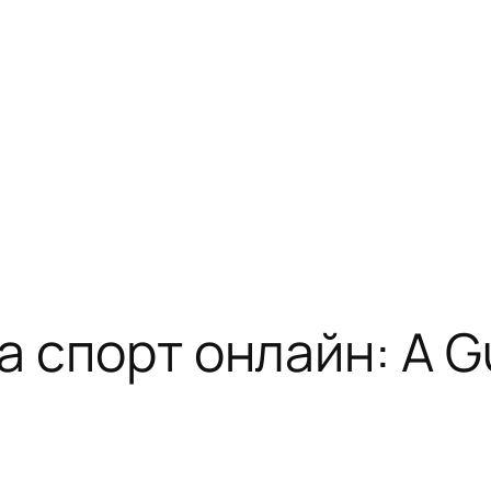
а спорт онлайн: A Gu