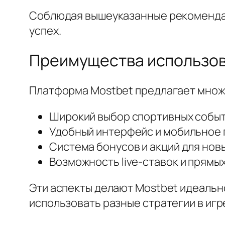
Соблюдая вышеуказанные рекомендац
успех.
Преимущества использов
Платформа Mostbet предлагает множес
Широкий выбор спортивных событи
Удобный интерфейс и мобильное 
Система бонусов и акций для нов
Возможность live-ставок и прямы
Эти аспекты делают Mostbet идеальн
использовать разные стратегии в игр