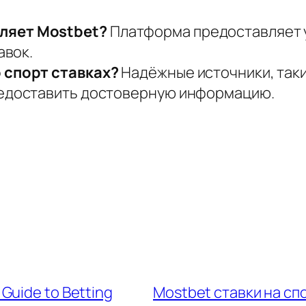
ляет Mostbet?
Платформа предоставляет 
авок.
 спорт ставках?
Надёжные источники, так
редоставить достоверную информацию.
Guide to Betting
Mostbet ставки на спо