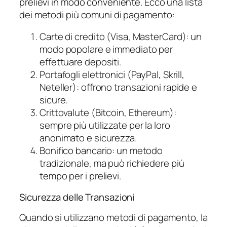
prelievi in modo conveniente. Ecco una lista
dei metodi più comuni di pagamento:
Carte di credito (Visa, MasterCard): un
modo popolare e immediato per
effettuare depositi.
Portafogli elettronici (PayPal, Skrill,
Neteller): offrono transazioni rapide e
sicure.
Crittovalute (Bitcoin, Ethereum):
sempre più utilizzate per la loro
anonimato e sicurezza.
Bonifico bancario: un metodo
tradizionale, ma può richiedere più
tempo per i prelievi.
Sicurezza delle Transazioni
Quando si utilizzano metodi di pagamento, la