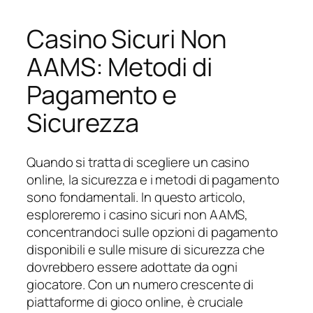
Casino Sicuri Non
AAMS: Metodi di
Pagamento e
Sicurezza
Quando si tratta di scegliere un casino
online, la sicurezza e i metodi di pagamento
sono fondamentali. In questo articolo,
esploreremo i casino sicuri non AAMS,
concentrandoci sulle opzioni di pagamento
disponibili e sulle misure di sicurezza che
dovrebbero essere adottate da ogni
giocatore. Con un numero crescente di
piattaforme di gioco online, è cruciale