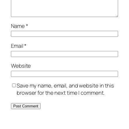
Name
*
Email
*
Website
Save my name, email, and website in this
browser for the next time I comment.