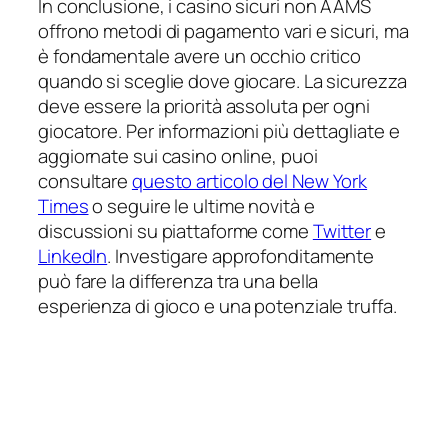
In conclusione, i casino sicuri non AAMS
offrono metodi di pagamento vari e sicuri, ma
è fondamentale avere un occhio critico
quando si sceglie dove giocare. La sicurezza
deve essere la priorità assoluta per ogni
giocatore. Per informazioni più dettagliate e
aggiornate sui casino online, puoi
consultare
questo articolo del New York
Times
o seguire le ultime novità e
discussioni su piattaforme come
Twitter
e
LinkedIn
. Investigare approfonditamente
può fare la differenza tra una bella
esperienza di gioco e una potenziale truffa.