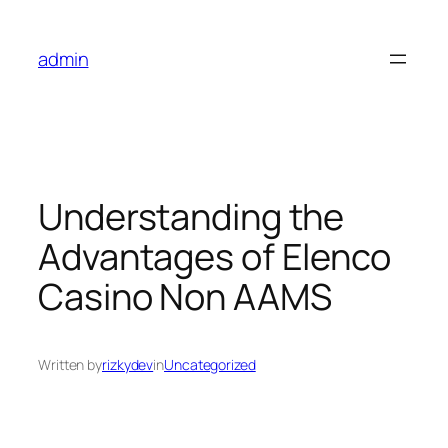
Skip
to
admin
content
Understanding the
Advantages of Elenco
Casino Non AAMS
Written by
rizkydev
in
Uncategorized