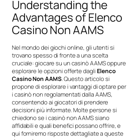
Understanding the
Advantages of Elenco
Casino Non AAMS
Nel mondo dei giochi online, gli utenti si
trovano spesso di fronte a una scelta
cruciale: giocare su un casinò AAMS oppure
esplorare le opzioni offerte dagli
Elenco
Casino Non AAMS
. Questo articolo si
propone di esplorare i vantaggi di optare per
i casinò non regolamentati dalla AAMS,
consentendo ai giocatori di prendere
decisioni più informate. Molte persone si
chiedono se i casinò non AAMS siano
affidabili e quali benefici possano offrire, e
qui forniremo risposte dettagliate a queste