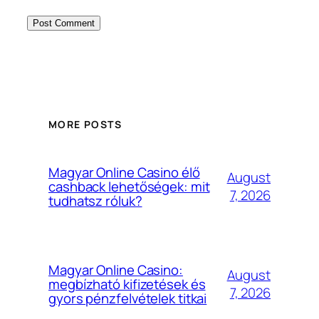
MORE POSTS
Magyar Online Casino élő
August
cashback lehetőségek: mit
7, 2026
tudhatsz róluk?
Magyar Online Casino:
August
megbízható kifizetések és
7, 2026
gyors pénzfelvételek titkai