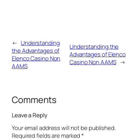
←
Understanding
Understanding the
the Advantages of
Advantages of Elenco
Elenco Casino Non
Casino Non AAMS
→
AAMS
Comments
Leave a Reply
Your email address will not be published.
Required fields are marked
*