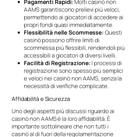
Pagamenti Rapidi:
Molti casinò non
AAMS garantiscono prelievi più veloci,
permettendo ai giocatori di accedere ai
propri fondi quasi immediatamente.
Flessibilità nelle Scommesse:
Questi
casinò possono offrire limiti di
scommessa più flessibili, rendendoli più
accessibili a giocatori di diversi livelli.
Facilità di Registrazione:
I processi di
registrazione sono spesso più semplici
e veloci nei casinò non AAMS, senza la
necessità di verifiche complicate.
Affidabilità e Sicurezza
Uno degli aspetti più discussi riguardo ai
casinò non AAMS è la loro affidabilità. È
importante sottolineare che non tutti i
casinò al di fuori della regolamentazione