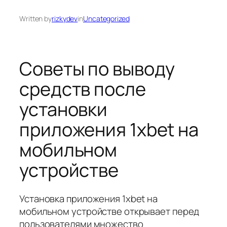
Written by
rizkydev
in
Uncategorized
Советы по выводу
средств после
установки
приложения 1xbet на
мобильном
устройстве
Установка приложения 1xbet на
мобильном устройстве открывает перед
пользователями множество