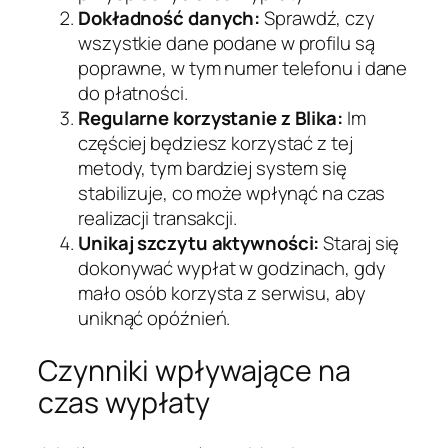
Dokładność danych:
Sprawdź, czy
wszystkie dane podane w profilu są
poprawne, w tym numer telefonu i dane
do płatności.
Regularne korzystanie z Blika:
Im
częściej będziesz korzystać z tej
metody, tym bardziej system się
stabilizuje, co może wpłynąć na czas
realizacji transakcji.
Unikaj szczytu aktywności:
Staraj się
dokonywać wypłat w godzinach, gdy
mało osób korzysta z serwisu, aby
uniknąć opóźnień.
Czynniki wpływające na
czas wypłaty