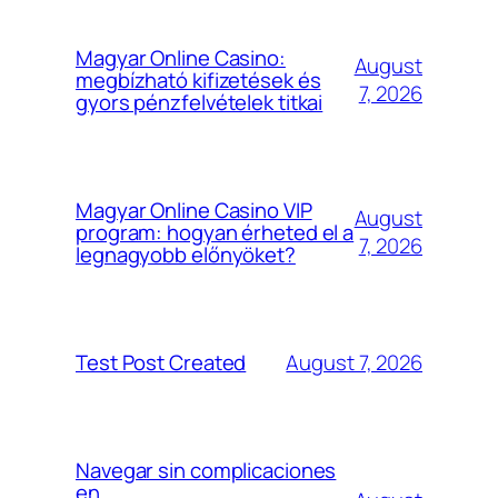
Magyar Online Casino:
August
megbízható kifizetések és
7, 2026
gyors pénzfelvételek titkai
Magyar Online Casino VIP
August
program: hogyan érheted el a
7, 2026
legnagyobb előnyöket?
August 7, 2026
Test Post Created
Navegar sin complicaciones
en