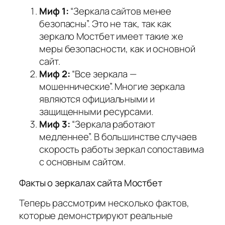
Миф 1:
“Зеркала сайтов менее
безопасны”. Это не так, так как
зеркало Мостбет имеет такие же
меры безопасности, как и основной
сайт.
Миф 2:
“Все зеркала —
мошеннические”. Многие зеркала
являются официальными и
защищенными ресурсами.
Миф 3:
“Зеркала работают
медленнее”. В большинстве случаев
скорость работы зеркал сопоставима
с основным сайтом.
Факты о зеркалах сайта Мостбет
Теперь рассмотрим несколько фактов,
которые демонстрируют реальные