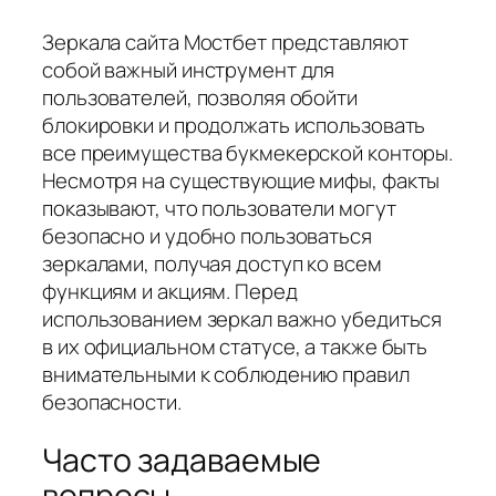
Зеркала сайта Мостбет представляют
собой важный инструмент для
пользователей, позволяя обойти
блокировки и продолжать использовать
все преимущества букмекерской конторы.
Несмотря на существующие мифы, факты
показывают, что пользователи могут
безопасно и удобно пользоваться
зеркалами, получая доступ ко всем
функциям и акциям. Перед
использованием зеркал важно убедиться
в их официальном статусе, а также быть
внимательными к соблюдению правил
безопасности.
Часто задаваемые
вопросы