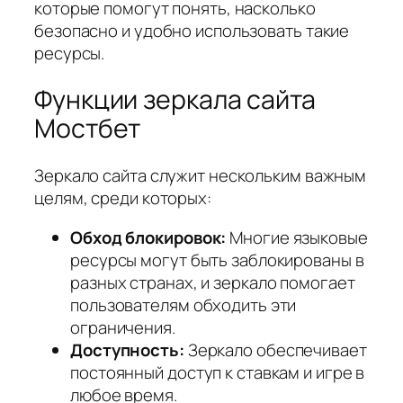
которые помогут понять, насколько
безопасно и удобно использовать такие
ресурсы.
Функции зеркала сайта
Мостбет
Зеркало сайта служит нескольким важным
целям, среди которых:
Обход блокировок:
Многие языковые
ресурсы могут быть заблокированы в
разных странах, и зеркало помогает
пользователям обходить эти
ограничения.
Доступность:
Зеркало обеспечивает
постоянный доступ к ставкам и игре в
любое время.