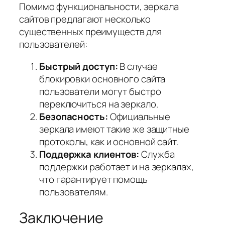
Помимо функциональности, зеркала
сайтов предлагают несколько
существенных преимуществ для
пользователей:
Быстрый доступ:
В случае
блокировки основного сайта
пользователи могут быстро
переключиться на зеркало.
Безопасность:
Официальные
зеркала имеют такие же защитные
протоколы, как и основной сайт.
Поддержка клиентов:
Служба
поддержки работает и на зеркалах,
что гарантирует помощь
пользователям.
Заключение