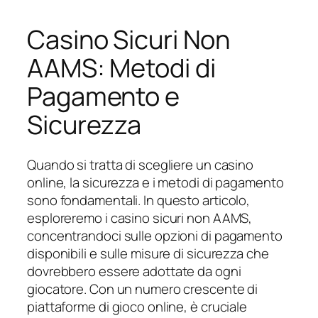
Casino Sicuri Non
AAMS: Metodi di
Pagamento e
Sicurezza
Quando si tratta di scegliere un casino
online, la sicurezza e i metodi di pagamento
sono fondamentali. In questo articolo,
esploreremo i casino sicuri non AAMS,
concentrandoci sulle opzioni di pagamento
disponibili e sulle misure di sicurezza che
dovrebbero essere adottate da ogni
giocatore. Con un numero crescente di
piattaforme di gioco online, è cruciale