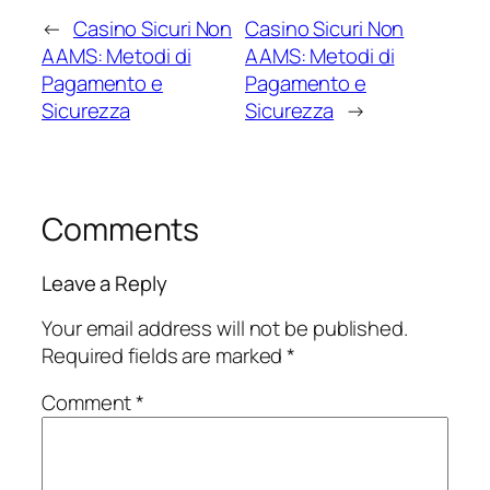
←
Casino Sicuri Non
Casino Sicuri Non
AAMS: Metodi di
AAMS: Metodi di
Pagamento e
Pagamento e
Sicurezza
Sicurezza
→
Comments
Leave a Reply
Your email address will not be published.
Required fields are marked
*
Comment
*