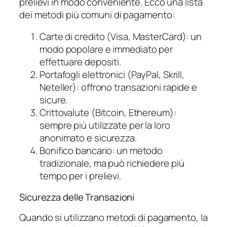
prelievi in modo conveniente. Ecco una lista
dei metodi più comuni di pagamento:
Carte di credito (Visa, MasterCard): un
modo popolare e immediato per
effettuare depositi.
Portafogli elettronici (PayPal, Skrill,
Neteller): offrono transazioni rapide e
sicure.
Crittovalute (Bitcoin, Ethereum):
sempre più utilizzate per la loro
anonimato e sicurezza.
Bonifico bancario: un metodo
tradizionale, ma può richiedere più
tempo per i prelievi.
Sicurezza delle Transazioni
Quando si utilizzano metodi di pagamento, la