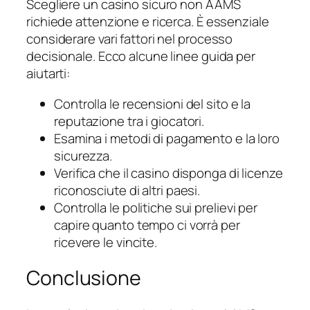
Scegliere un casino sicuro non AAMS
richiede attenzione e ricerca. È essenziale
considerare vari fattori nel processo
decisionale. Ecco alcune linee guida per
aiutarti:
Controlla le recensioni del sito e la
reputazione tra i giocatori.
Esamina i metodi di pagamento e la loro
sicurezza.
Verifica che il casino disponga di licenze
riconosciute di altri paesi.
Controlla le politiche sui prelievi per
capire quanto tempo ci vorrà per
ricevere le vincite.
Conclusione