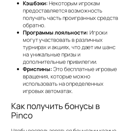
Кэшбэки:
Некоторым игрокам
предоставляется возможность
получать часть проигранных средств
обратно.
Программы лояльности:
Игроки
могут участвовать в различных
турнирах и акциях, что дает им шанс
на уникальные призы и
дополнительные привилегии.
Фриспины:
Это бесплатные игровые
вращения, которые можно
использовать на определенных
игровых автоматах.
Как получить бонусы в
Pinco
Чтобы воспользоваться бонусами казино