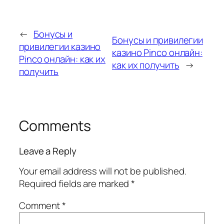
←
Бонусы и
Бонусы и привилегии
привилегии казино
казино Pinco онлайн:
Pinco онлайн: как их
как их получить
→
получить
Comments
Leave a Reply
Your email address will not be published.
Required fields are marked
*
Comment
*