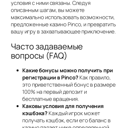
условия с ними связаны. Следуя
описанным шагам, вы можете
максимально использовать возможности,
предложенные казино Pinco, и превратить
вашу игру в захватывающее приключение.
Часто задаваемые
вопросы (FAQ)
Какие бонусы можно получить при
регистрации в Pinco?
Как правило,
это приветственный бонус в размере
100% на первый депозит и
бесплатные вращения.
Каковы условия для получения
кэшбэка?
Каждый игрок может
получать кэшбэк, если его баланс в
казино падает ниже определенной