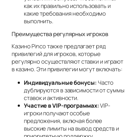
как их правильно использовать и
какие требования необходимо
выполнить.
Преимущества регулярных игроков
Казино Pinco также предлагает ряд
привилегий для игроков, которые
регулярно осуществляют ставки и играют
в казино. Эти привилегии могут включать:
Индивидуальные бонусы:
Часто
дублируются в зависимости от суммы
ставок и активности.
Участие в VIP-программах:
VIP-
игроки получают особые
предложения, включая более
высокие лимиты на вывод средств и
приоритетную поддержку.