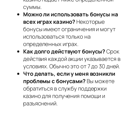
суммы.
Можно ли использовать бонусы на
всех играх казино?
Некоторые
бонусы имеют ограничения и могут
использоваться только на
определенных играх.
Как долго действуют бонусы?
Срок
действия каждой акции указывается в
условиях. Обычно это от 7 до 30 дней.
Что делать, если у меня возникли
проблемы с бонусами?
Вы можете
обратиться в службу поддержки
казино для получения помощи и
разъяснений.