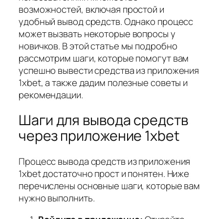
возможностей, включая простой и
удобный вывод средств. Однако процесс
может вызвать некоторые вопросы у
новичков. В этой статье мы подробно
рассмотрим шаги, которые помогут вам
успешно вывести средства из приложения
1xbet, а также дадим полезные советы и
рекомендации.
Шаги для вывода средств
через приложение 1xbet
Процесс вывода средств из приложения
1xbet достаточно прост и понятен. Ниже
перечислены основные шаги, которые вам
нужно выполнить.