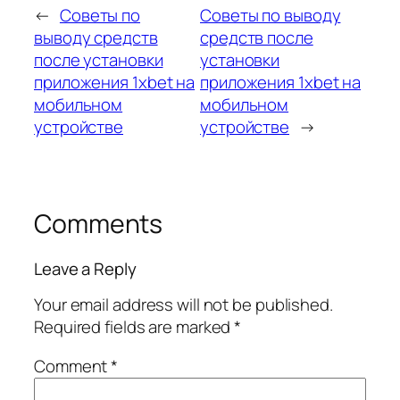
←
Советы по
Советы по выводу
выводу средств
средств после
после установки
установки
приложения 1xbet на
приложения 1xbet на
мобильном
мобильном
устройстве
устройстве
→
Comments
Leave a Reply
Your email address will not be published.
Required fields are marked
*
Comment
*