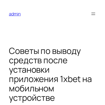
Skip
to
admin
content
Советы по выводу
средств после
установки
приложения 1xbet на
мобильном
устройстве