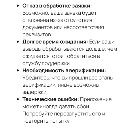
Отказ в обработке заявки:
Возможно, ваша заявка будет
отклонена из-за отсутствия
документов или несоответствия
реквизитов.
Долгое время ожидания:
Если ваши
выводы обрабатываются дольше, чем
ожидается, стоит обратиться в
службу поддержки.
Необходимость в верификации:
Убедитесь, что вы прошли все этапы
верификации, иначе возможны
задержки.
Технические ошибки:
Приложение
может иногда давать сбои.
Попробуйте перезапустить его и
повторить попытку.