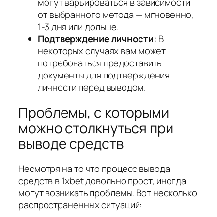
могут варьироваться в зависимости
от выбранного метода — мгновенно,
1-3 дня или дольше.
Подтверждение личности:
В
некоторых случаях вам может
потребоваться предоставить
документы для подтверждения
личности перед выводом.
Проблемы, с которыми
можно столкнуться при
выводе средств
Несмотря на то что процесс вывода
средств в 1xbet довольно прост, иногда
могут возникать проблемы. Вот несколько
распространенных ситуаций: