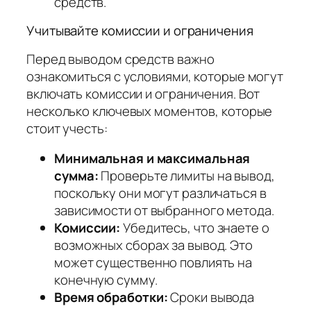
средств.
Учитывайте комиссии и ограничения
Перед выводом средств важно
ознакомиться с условиями, которые могут
включать комиссии и ограничения. Вот
несколько ключевых моментов, которые
стоит учесть:
Минимальная и максимальная
сумма:
Проверьте лимиты на вывод,
поскольку они могут различаться в
зависимости от выбранного метода.
Комиссии:
Убедитесь, что знаете о
возможных сборах за вывод. Это
может существенно повлиять на
конечную сумму.
Время обработки:
Сроки вывода