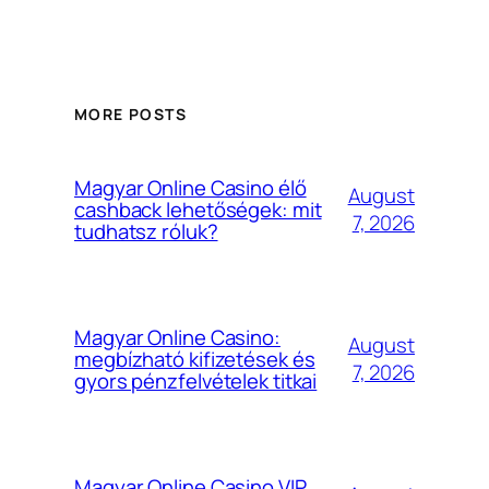
MORE POSTS
Magyar Online Casino élő
August
cashback lehetőségek: mit
7, 2026
tudhatsz róluk?
Magyar Online Casino:
August
megbízható kifizetések és
7, 2026
gyors pénzfelvételek titkai
Magyar Online Casino VIP