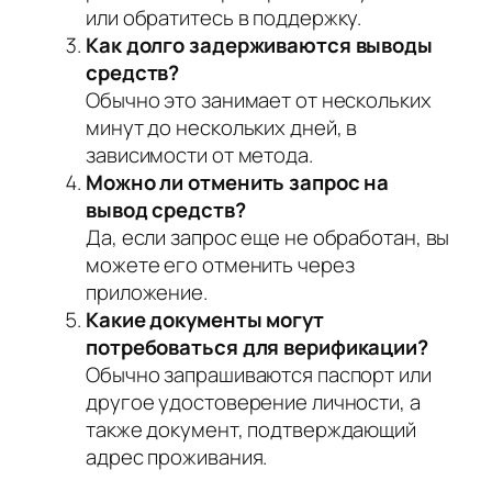
или обратитесь в поддержку.
Как долго задерживаются выводы
средств?
Обычно это занимает от нескольких
минут до нескольких дней, в
зависимости от метода.
Можно ли отменить запрос на
вывод средств?
Да, если запрос еще не обработан, вы
можете его отменить через
приложение.
Какие документы могут
потребоваться для верификации?
Обычно запрашиваются паспорт или
другое удостоверение личности, а
также документ, подтверждающий
адрес проживания.