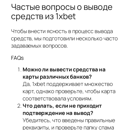
Частые вопросы о выводе
средств из 1xbet
Чтобы внести ясность в процесс вывода
средств, мы подготовили несколько часто
задаваемых вопросов.
FAQs
Можно ли вывести средства на
карты различных банков?
Да, 1xbet поддерживает множество
карт, однако проверьте, чтобы карта
соответствовала условиям.
Что делать, если не приходит
подтверждение на вывод?
Убедитесь, что введены правильные
реквизиты, и проверьте папку спама