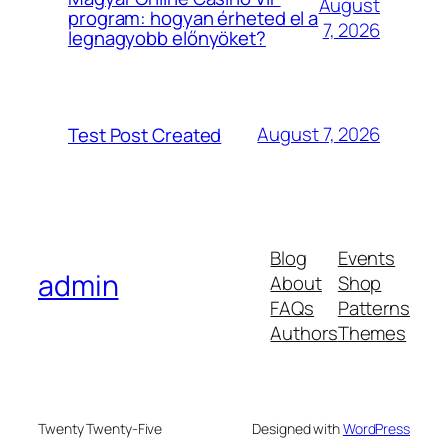
August
program: hogyan érheted el a
7, 2026
legnagyobb előnyöket?
August 7, 2026
Test Post Created
Blog
Events
admin
About
Shop
FAQs
Patterns
Authors
Themes
Twenty Twenty-Five
Designed with
WordPress