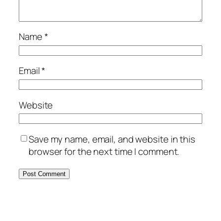
Name
*
Email
*
Website
Save my name, email, and website in this
browser for the next time I comment.