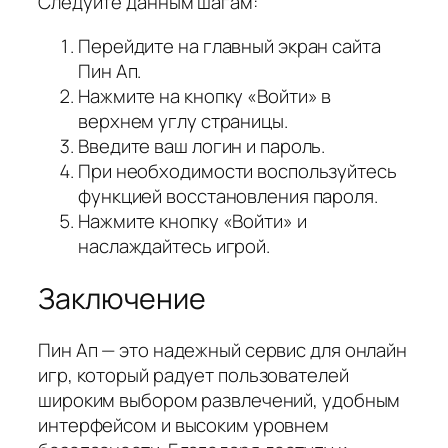
Следуйте данным шагам:
Перейдите на главный экран сайта
Пин Ап.
Нажмите на кнопку «Войти» в
верхнем углу страницы.
Введите ваш логин и пароль.
При необходимости воспользуйтесь
функцией восстановления пароля.
Нажмите кнопку «Войти» и
наслаждайтесь игрой.
Заключение
Пин Ап — это надежный сервис для онлайн
игр, который радует пользователей
широким выбором развлечений, удобным
интерфейсом и высоким уровнем