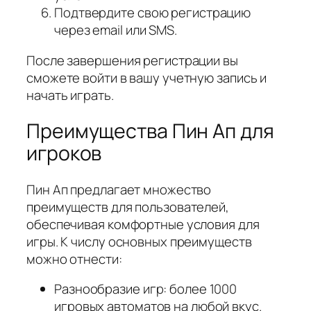
Подтвердите свою регистрацию
через email или SMS.
После завершения регистрации вы
сможете войти в вашу учетную запись и
начать играть.
Преимущества Пин Ап для
игроков
Пин Ап предлагает множество
преимуществ для пользователей,
обеспечивая комфортные условия для
игры. К числу основных преимуществ
можно отнести:
Разнообразие игр: более 1000
игровых автоматов на любой вкус.