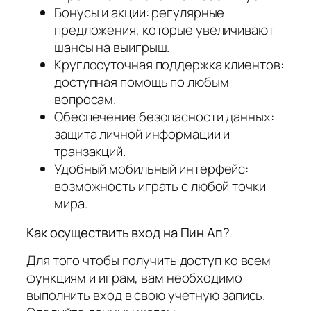
Бонусы и акции: регулярные
предложения, которые увеличивают
шансы на выигрыш.
Круглосуточная поддержка клиентов:
доступная помощь по любым
вопросам.
Обеспечение безопасности данных:
защита личной информации и
транзакций.
Удобный мобильный интерфейс:
возможность играть с любой точки
мира.
Как осуществить вход на Пин Ап?
Для того чтобы получить доступ ко всем
функциям и играм, вам необходимо
выполнить вход в свою учетную запись.