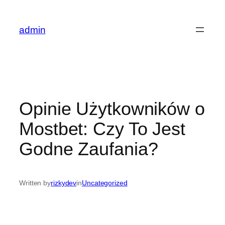
Skip
to
admin
content
Opinie Użytkowników o
Mostbet: Czy To Jest
Godne Zaufania?
Written by
rizkydev
in
Uncategorized