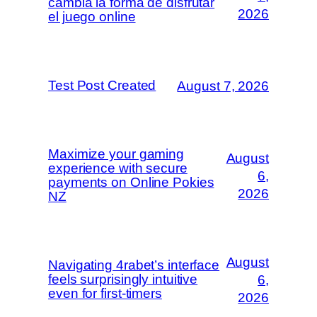
cambia la forma de disfrutar
2026
el juego online
Test Post Created
August 7, 2026
Maximize your gaming
August
experience with secure
6,
payments on Online Pokies
2026
NZ
August
Navigating 4rabet’s interface
feels surprisingly intuitive
6,
even for first-timers
2026