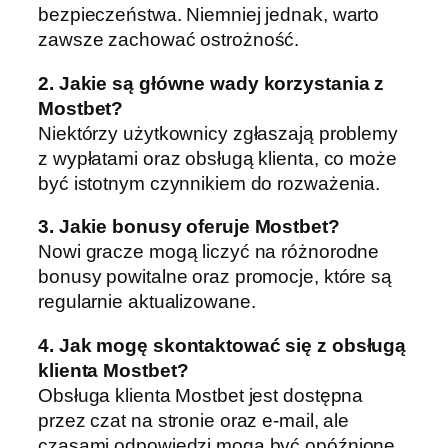
bezpieczeństwa. Niemniej jednak, warto
zawsze zachować ostrożność.
2. Jakie są główne wady korzystania z
Mostbet?
Niektórzy użytkownicy zgłaszają problemy
z wypłatami oraz obsługą klienta, co może
być istotnym czynnikiem do rozważenia.
3. Jakie bonusy oferuje Mostbet?
Nowi gracze mogą liczyć na różnorodne
bonusy powitalne oraz promocje, które są
regularnie aktualizowane.
4. Jak mogę skontaktować się z obsługą
klienta Mostbet?
Obsługa klienta Mostbet jest dostępna
przez czat na stronie oraz e-mail, ale
czasami odpowiedzi mogą być opóźnione.