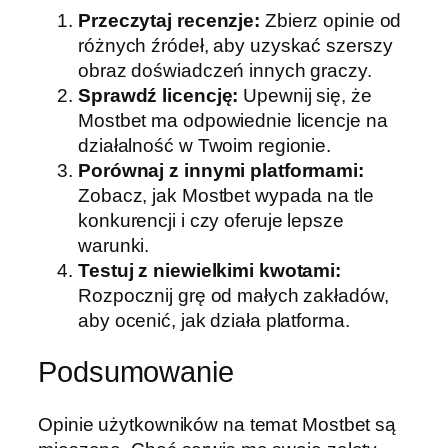
Przeczytaj recenzje:
Zbierz opinie od
różnych źródeł, aby uzyskać szerszy
obraz doświadczeń innych graczy.
Sprawdź licencję:
Upewnij się, że
Mostbet ma odpowiednie licencje na
działalność w Twoim regionie.
Porównaj z innymi platformami:
Zobacz, jak Mostbet wypada na tle
konkurencji i czy oferuje lepsze
warunki.
Testuj z niewielkimi kwotami:
Rozpocznij grę od małych zakładów,
aby ocenić, jak działa platforma.
Podsumowanie
Opinie użytkowników na temat Mostbet są