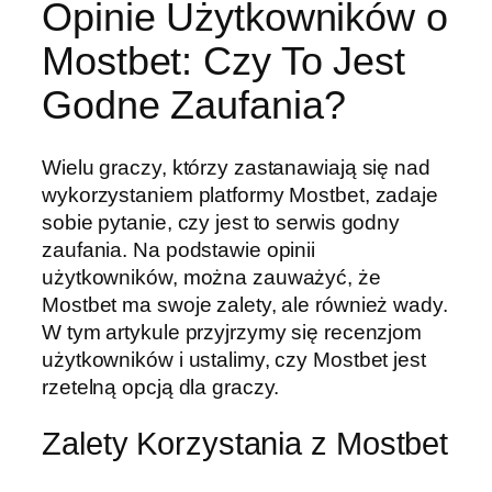
Opinie Użytkowników o
Mostbet: Czy To Jest
Godne Zaufania?
Wielu graczy, którzy zastanawiają się nad
wykorzystaniem platformy Mostbet, zadaje
sobie pytanie, czy jest to serwis godny
zaufania. Na podstawie opinii
użytkowników, można zauważyć, że
Mostbet ma swoje zalety, ale również wady.
W tym artykule przyjrzymy się recenzjom
użytkowników i ustalimy, czy Mostbet jest
rzetelną opcją dla graczy.
Zalety Korzystania z Mostbet