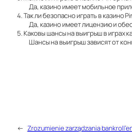
Да, казино имеет мобильное прил
4. Так ли безопасно играть в казино Pi
Да, казино имеет лицензию и обе
5. Каковы шансы на выигрыш в играх к
Шансы на выигрыш зависят от конк
←
Zrozumienie zarządzania bankroll’e