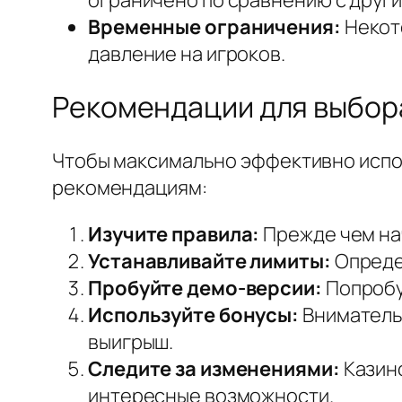
Временные ограничения:
Некото
давление на игроков.
Рекомендации для выбора 
Чтобы максимально эффективно испол
рекомендациям:
Изучите правила:
Прежде чем нач
Устанавливайте лимиты:
Определ
Пробуйте демо-версии:
Попробуй
Используйте бонусы:
Внимательн
выигрыш.
Следите за изменениями:
Казино
интересные возможности.