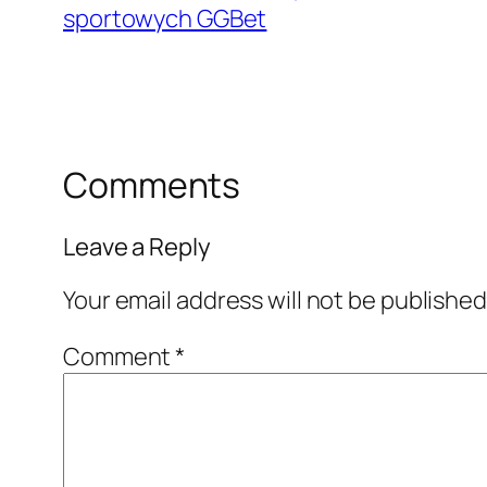
sportowych GGBet
Comments
Leave a Reply
Your email address will not be published
Comment
*