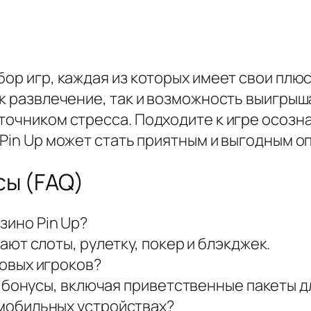
ор игр, каждая из которых имеет свои плюсы
ак развлечение, так и возможность выигрыш
сточником стресса. Подходите к игре осоз
 Pin Up может стать приятным и выгодным о
сы (FAQ)
зино Pin Up?
ют слоты, рулетку, покер и блэкджек.
 новых игроков?
 бонусы, включая приветственные пакеты д
а мобильных устройствах?