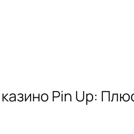
 казино Pin Up: Плю