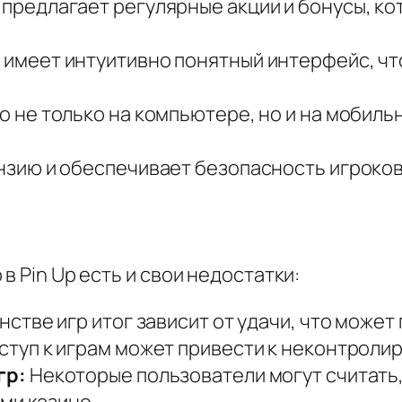
предлагает регулярные акции и бонусы, к
имеет интуитивно понятный интерфейс, что
 не только на компьютере, но и на мобиль
нзию и обеспечивает безопасность игроков
в Pin Up есть и свои недостатки:
стве игр итог зависит от удачи, что может 
ступ к играм может привести к неконтроли
гр:
Некоторые пользователи могут считать,
ми казино.