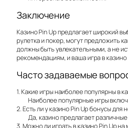
Заключение
Казино Pin Up предлагает широкий выб
рулетка и покер, могут предложить к
должны быть увлекательными, а не и
рекомендациям, и ваша игра в казино
Часто задаваемые вопро
1. Какие игры наиболее популярны в ка
Наиболее популярные игры включа
2. Есть ли у казино Pin Up бонусы для
Да, казино предлагает различные
3. Можно ли играть в казино Pin Up н