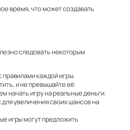
ое время, что может создавать
полезно следовать некоторым
 правилами каждой игры.
ить, и не превышайте её.
м начать игру на реальные деньги.
 для увеличения своих шансов на
ые игры могут предложить