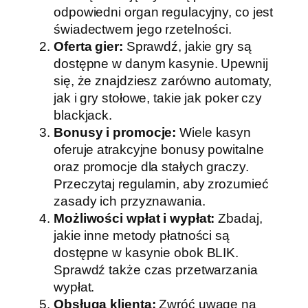
odpowiedni organ regulacyjny, co jest
świadectwem jego rzetelności.
Oferta gier:
Sprawdź, jakie gry są
dostępne w danym kasynie. Upewnij
się, że znajdziesz zarówno automaty,
jak i gry stołowe, takie jak poker czy
blackjack.
Bonusy i promocje:
Wiele kasyn
oferuje atrakcyjne bonusy powitalne
oraz promocje dla stałych graczy.
Przeczytaj regulamin, aby zrozumieć
zasady ich przyznawania.
Możliwości wpłat i wypłat:
Zbadaj,
jakie inne metody płatności są
dostępne w kasynie obok BLIK.
Sprawdź także czas przetwarzania
wypłat.
Obsługa klienta:
Zwróć uwagę na