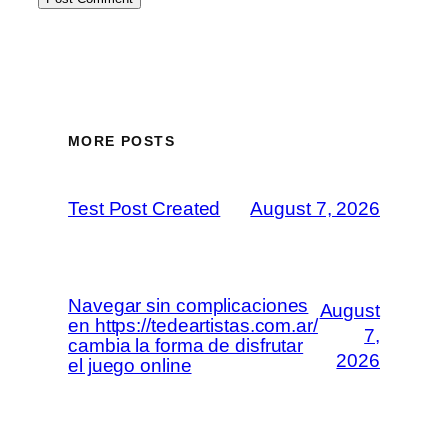
MORE POSTS
Test Post Created
August 7, 2026
Navegar sin complicaciones
August
en https://tedeartistas.com.ar/
7,
cambia la forma de disfrutar
2026
el juego online