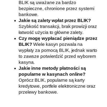
BLIK są uważane za bardzo
bezpieczne, chronione przez systemi
bankowe.
Jakie są zalety wpłat przez BLIK?
Szybkość transakcji, brak prowizji oraz
łatwość użycia to główne zalety.
Czy mogę wypłacać pieniądze przez
BLIK?
Wiele kasyn pozwala na
wypłaty za pomocą BLIK, jednak warto
to zawsze potwierdzić przed wyborem
kasyna.
Jakie inne metody płatności są
popularne w kasynach online?
Oprócz BLIK, popularne są karty
kredytowe, portfele elektroniczne oraz
przelewy bankowe.