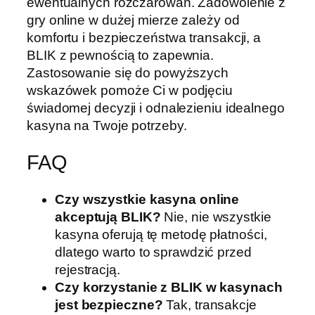
ewentualnych rozczarowań. Zadowolenie z
gry online w dużej mierze zależy od
komfortu i bezpieczeństwa transakcji, a
BLIK z pewnością to zapewnia.
Zastosowanie się do powyższych
wskazówek pomoże Ci w podjęciu
świadomej decyzji i odnalezieniu idealnego
kasyna na Twoje potrzeby.
FAQ
Czy wszystkie kasyna online
akceptują BLIK?
Nie, nie wszystkie
kasyna oferują tę metodę płatności,
dlatego warto to sprawdzić przed
rejestracją.
Czy korzystanie z BLIK w kasynach
jest bezpieczne?
Tak, transakcje