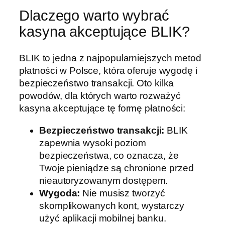
Dlaczego warto wybrać
kasyna akceptujące BLIK?
BLIK to jedna z najpopularniejszych metod
płatności w Polsce, która oferuje wygodę i
bezpieczeństwo transakcji. Oto kilka
powodów, dla których warto rozważyć
kasyna akceptujące tę formę płatności:
Bezpieczeństwo transakcji:
BLIK
zapewnia wysoki poziom
bezpieczeństwa, co oznacza, że
Twoje pieniądze są chronione przed
nieautoryzowanym dostępem.
Wygoda:
Nie musisz tworzyć
skomplikowanych kont, wystarczy
użyć aplikacji mobilnej banku.