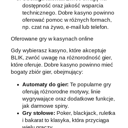
dostępność oraz jakość wsparcia
technicznego. Dobre kasyno powinno
oferować pomoc w różnych formach,
np. czat na żywo, e-mail lub telefon.
Oferowane gry w kasynach online
Gdy wybierasz kasyno, które akceptuje
BLIK, zwróć uwagę na różnorodność gier,
które oferuje. Dobre kasyno powinno mieć
bogaty zbiór gier, obejmujący:
Automaty do gier:
Te popularne gry
oferują różnorodne motywy, linie
wygrywające oraz dodatkowe funkcje,
jak darmowe spiny.
Gry stołowe:
Poker, blackjack, ruletka
i bakarat to klasyka, która przyciąga
wielu graczy.