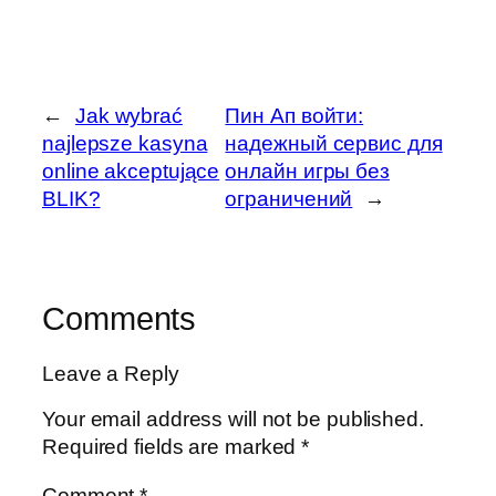
←
Jak wybrać
Пин Ап войти:
najlepsze kasyna
надежный сервис для
online akceptujące
онлайн игры без
BLIK?
ограничений
→
Comments
Leave a Reply
Your email address will not be published.
Required fields are marked
*
Comment
*