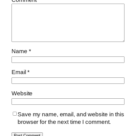
Name
*
Email
*
Website
Save my name, email, and website in this
browser for the next time I comment.