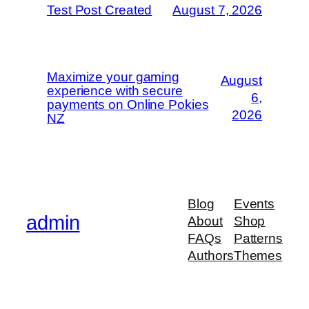
Test Post Created
August 7, 2026
Maximize your gaming
August
experience with secure
6,
payments on Online Pokies
2026
NZ
Blog
Events
admin
About
Shop
FAQs
Patterns
Authors
Themes