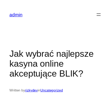
Skip
to
admin
content
Jak wybrać najlepsze
kasyna online
akceptujące BLIK?
Written by
rizkydev
in
Uncategorized