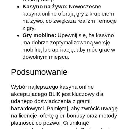
Kasyno na żywo:
Nowoczesne
kasyna online oferują gry z krupierem
na żywo, co zwiększa realizm i emocje
z gry.
Gry mobilne:
Upewnij się, że kasyno
ma dobrze zoptymalizowaną wersję
mobilną lub aplikację, aby móc grać w
dowolnym miejscu.
Podsumowanie
Wybór najlepszego kasyna online
akceptującego BLIK jest kluczowy dla
udanego doświadczenia z grami
hazardowymi. Pamiętaj, aby zwrócić uwagę
na licencje, ofertę gier, bonusy oraz metody
płatności, co pozwoli Ci uniknąć