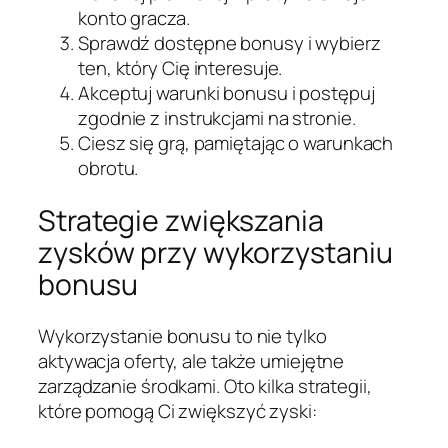
konto gracza.
Sprawdź dostępne bonusy i wybierz
ten, który Cię interesuje.
Akceptuj warunki bonusu i postępuj
zgodnie z instrukcjami na stronie.
Ciesz się grą, pamiętając o warunkach
obrotu.
Strategie zwiększania
zysków przy wykorzystaniu
bonusu
Wykorzystanie bonusu to nie tylko
aktywacja oferty, ale także umiejętne
zarządzanie środkami. Oto kilka strategii,
które pomogą Ci zwiększyć zyski: