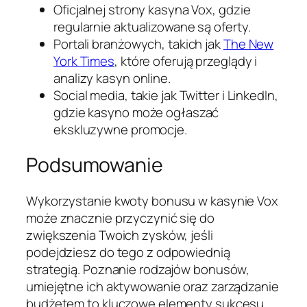
Oficjalnej strony kasyna Vox, gdzie
regularnie aktualizowane są oferty.
Portali branżowych, takich jak
The New
York Times
, które oferują przeglądy i
analizy kasyn online.
Social media, takie jak Twitter i LinkedIn,
gdzie kasyno może ogłaszać
ekskluzywne promocje.
Podsumowanie
Wykorzystanie kwoty bonusu w kasynie Vox
może znacznie przyczynić się do
zwiększenia Twoich zysków, jeśli
podejdziesz do tego z odpowiednią
strategią. Poznanie rodzajów bonusów,
umiejętne ich aktywowanie oraz zarządzanie
budżetem to kluczowe elementy sukcesu.