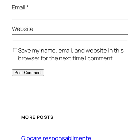
Email
*
Website
Save my name, email, and website in this
browser for the next time I comment.
MORE POSTS
Giocare responsabilmente