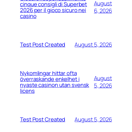
August
cinque consigli di Superbet
2026 per il gioco sicuro nei
6, 2026
casino
August 5, 2026
Test Post Created
Nykomlingar hittar ofta
August
överraskande enkelhet i
nyaste casinon utan svensk
5, 2026
licens
August 5, 2026
Test Post Created