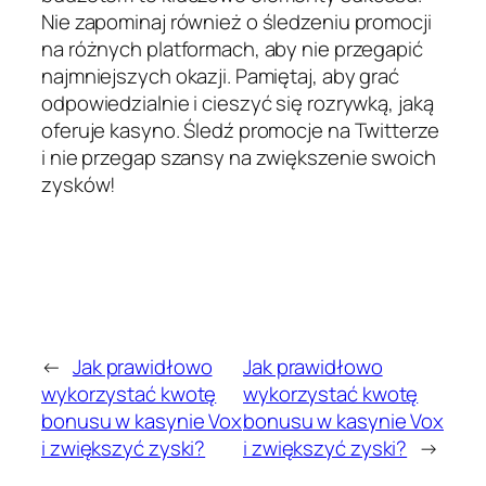
Nie zapominaj również o śledzeniu promocji
na różnych platformach, aby nie przegapić
najmniejszych okazji. Pamiętaj, aby grać
odpowiedzialnie i cieszyć się rozrywką, jaką
oferuje kasyno. Śledź promocje na Twitterze
i nie przegap szansy na zwiększenie swoich
zysków!
←
Jak prawidłowo
Jak prawidłowo
wykorzystać kwotę
wykorzystać kwotę
bonusu w kasynie Vox
bonusu w kasynie Vox
i zwiększyć zyski?
i zwiększyć zyski?
→