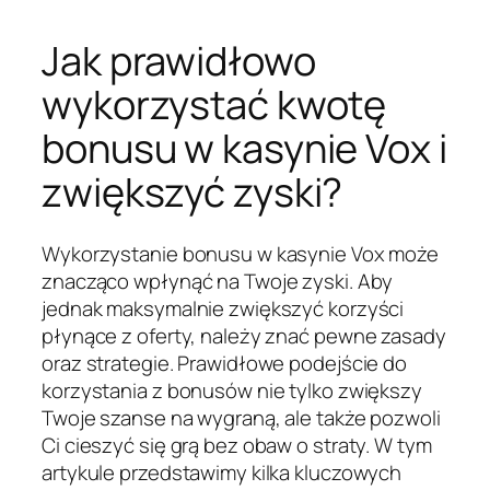
Jak prawidłowo
wykorzystać kwotę
bonusu w kasynie Vox i
zwiększyć zyski?
Wykorzystanie bonusu w kasynie Vox może
znacząco wpłynąć na Twoje zyski. Aby
jednak maksymalnie zwiększyć korzyści
płynące z oferty, należy znać pewne zasady
oraz strategie. Prawidłowe podejście do
korzystania z bonusów nie tylko zwiększy
Twoje szanse na wygraną, ale także pozwoli
Ci cieszyć się grą bez obaw o straty. W tym
artykule przedstawimy kilka kluczowych