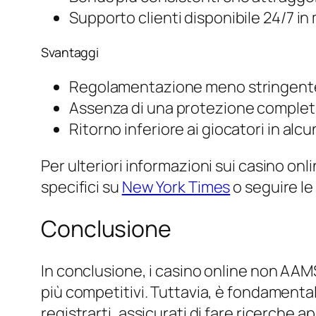
Supporto clienti disponibile 24/7 in
Svantaggi
Regolamentazione meno stringente; 
Assenza di una protezione completa
Ritorno inferiore ai giocatori in alcun
Per ulteriori informazioni sui casino onl
specifici su
New York Times
o seguire le
Conclusione
In conclusione, i casino online non AAM
più competitivi. Tuttavia, è fondamentale
registrarti, assicurati di fare ricerche 