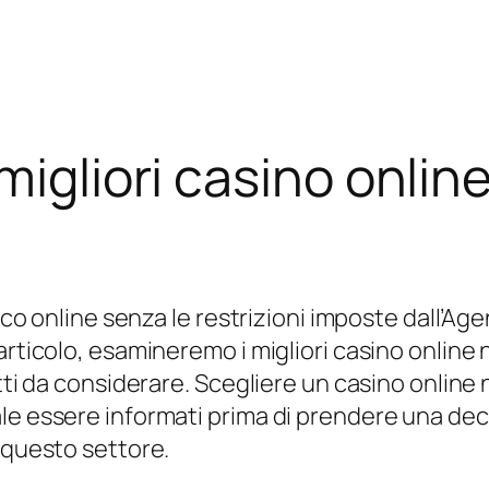
 migliori casino onli
ioco online senza le restrizioni imposte dall’A
articolo, esamineremo i migliori casino online
etti da considerare. Scegliere un casino onlin
le essere informati prima di prendere una deci
 questo settore.