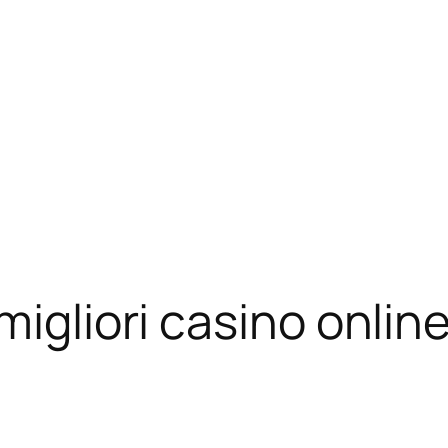
 migliori casino onli