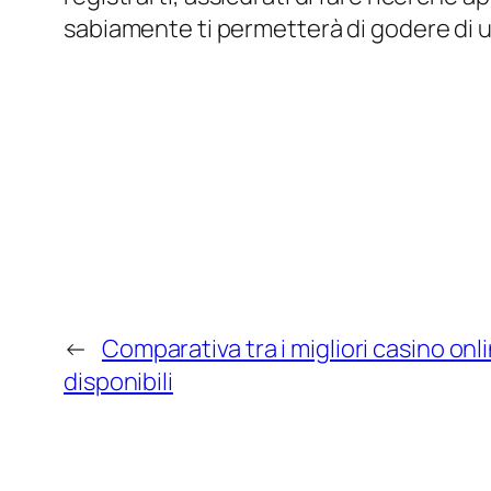
sabiamente ti permetterà di godere di u
←
Comparativa tra i migliori casino o
disponibili