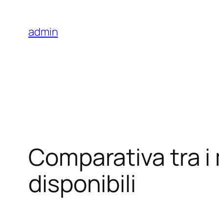
Skip
to
admin
content
Comparativa tra i
disponibili