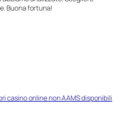
te. Buona fortuna!
ori casino online non AAMS disponibili