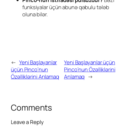
Pinco-nun istifadəsi pulsuzdur?
Bəzi
funksiyalar üçün abunə qəbulu tələb
oluna bilər.
←
Yeni Başlayanlar
Yeni Başlayanlar üçün
üçün Pinco’nun
Pinco’nun Özəlliklərini
Özəlliklərini Anlamaq
Anlamaq
→
Comments
Leave a Reply