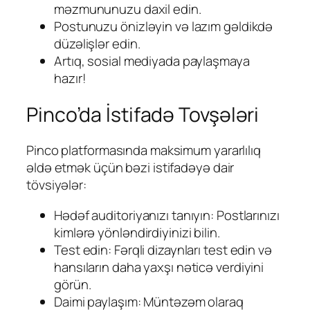
məzmununuzu daxil edin.
Postunuzu önizləyin və lazım gəldikdə
düzəlişlər edin.
Artıq, sosial mediyada paylaşmaya
hazır!
Pinco’da İstifadə Tovşələri
Pinco platformasında maksimum yararlılıq
əldə etmək üçün bəzi istifadəyə dair
tövsiyələr:
Hədəf auditoriyanızı tanıyın: Postlarınızı
kimlərə yönləndirdiyinizi bilin.
Test edin: Fərqli dizaynları test edin və
hansıların daha yaxşı nəticə verdiyini
görün.
Daimi paylaşım: Müntəzəm olaraq