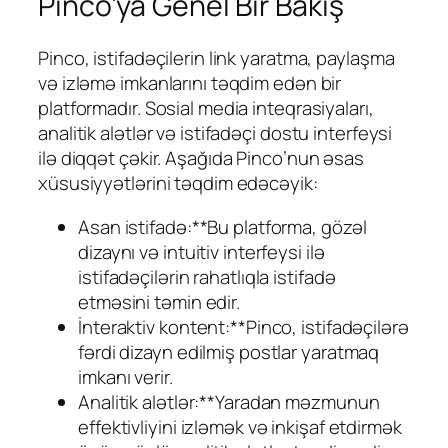
Pinco’ya Genel Bir Bakış
Pinco, istifadəçilerin link yaratma, paylaşma
və izləmə imkanlarını təqdim edən bir
platformadır. Sosial media inteqrasiyaları,
analitik alətlər və istifadəçi dostu interfeysi
ilə diqqət çəkir. Aşağıda Pinco’nun əsas
xüsusiyyətlərini təqdim edəcəyik:
Asan istifadə:**Bu platforma, gözəl
dizaynı və intuitiv interfeysi ilə
istifadəçilərin rahatlıqla istifadə
etməsini təmin edir.
İnteraktiv kontent:**Pinco, istifadəçilərə
fərdi dizayn edilmiş postlar yaratmaq
imkanı verir.
Analitik alətlər:**Yaradan məzmunun
effektivliyini izləmək və inkişaf etdirmək