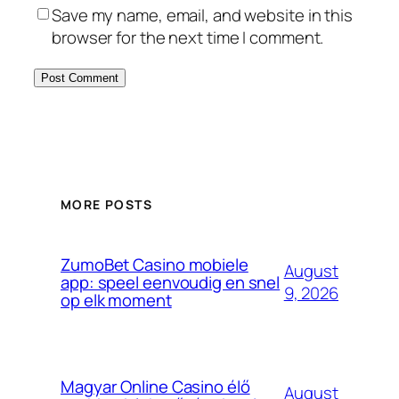
Save my name, email, and website in this
browser for the next time I comment.
MORE POSTS
ZumoBet Casino mobiele
August
app: speel eenvoudig en snel
9, 2026
op elk moment
Magyar Online Casino élő
August