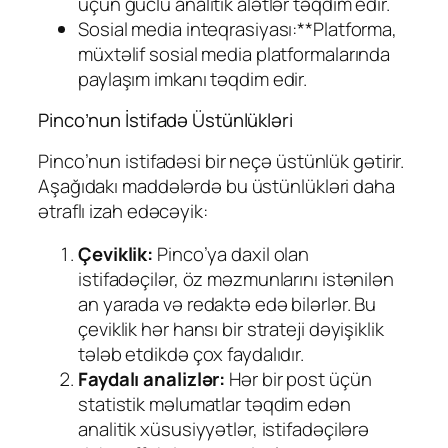
üçün güclü analitik alətlər təqdim edir.
Sosial media inteqrasiyası:**Platforma,
müxtəlif sosial media platformalarında
paylaşım imkanı təqdim edir.
Pinco’nun İstifadə Üstünlükləri
Pinco’nun istifadəsi bir neçə üstünlük gətirir.
Aşağıdakı maddələrdə bu üstünlükləri daha
ətraflı izah edəcəyik:
Çeviklik:
Pinco’ya daxil olan
istifadəçilər, öz məzmunlarını istənilən
an yarada və redaktə edə bilərlər. Bu
çeviklik hər hansı bir strateji dəyişiklik
tələb etdikdə çox faydalıdır.
Faydalı analizlər:
Hər bir post üçün
statistik məlumatlar təqdim edən
analitik xüsusiyyətlər, istifadəçilərə