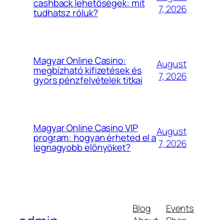
cashback lehetőségek: mit
7, 2026
tudhatsz róluk?
Magyar Online Casino:
August
megbízható kifizetések és
7, 2026
gyors pénzfelvételek titkai
Magyar Online Casino VIP
August
program: hogyan érheted el a
7, 2026
legnagyobb előnyöket?
Blog
Events