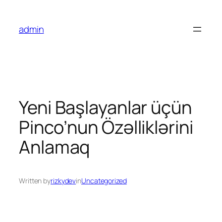
Skip
to
admin
content
Yeni Başlayanlar üçün
Pinco’nun Özəlliklərini
Anlamaq
Written by
rizkydev
in
Uncategorized