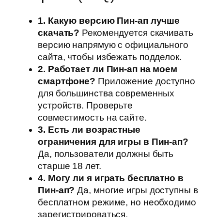
1. Какую версию Пин-ап лучше
скачать?
Рекомендуется скачивать
версию напрямую с официального
сайта, чтобы избежать подделок.
2. Работает ли Пин-ап на моем
смартфоне?
Приложение доступно
для большинства современных
устройств. Проверьте
совместимость на сайте.
3. Есть ли возрастные
ограничения для игры в Пин-ап?
Да, пользователи должны быть
старше 18 лет.
4. Могу ли я играть бесплатно в
Пин-ап?
Да, многие игры доступны в
бесплатном режиме, но необходимо
зарегистрироваться.