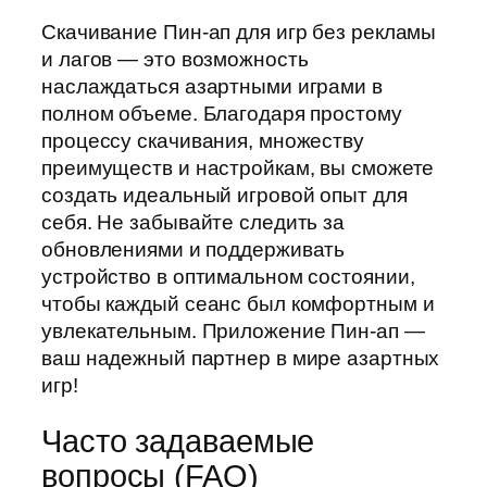
Скачивание Пин-ап для игр без рекламы
и лагов — это возможность
наслаждаться азартными играми в
полном объеме. Благодаря простому
процессу скачивания, множеству
преимуществ и настройкам, вы сможете
создать идеальный игровой опыт для
себя. Не забывайте следить за
обновлениями и поддерживать
устройство в оптимальном состоянии,
чтобы каждый сеанс был комфортным и
увлекательным. Приложение Пин-ап —
ваш надежный партнер в мире азартных
игр!
Часто задаваемые
вопросы (FAQ)