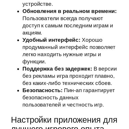
устройстве.
Обновления в реальном времени:
Пользователи всегда получают
доступ к самым последним играм и
акциям.
Удобный интерфейс:
Хорошо
продуманный интерфейс позволяет
легко находить нужные игры и
функции.
Поддержка без задержек:
В версии
без рекламы игра проходит плавно,
без каких-либо технических сбоев.
Безопасность:
Пин-ап гарантирует
безопасность данных
пользователей и честность игр.
Настройки приложения для
лучшего игрового опыта