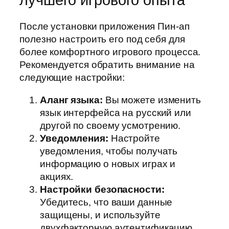
После установки приложения Пин-ап
полезно настроить его под себя для
более комфортного игрового процесса.
Рекомендуется обратить внимание на
следующие настройки:
Аланг языка:
Вы можете изменить
язык интерфейса на русский или
другой по своему усмотрению.
Уведомления:
Настройте
уведомления, чтобы получать
информацию о новых играх и
акциях.
Настройки безопасности:
Убедитесь, что ваши данные
защищены, и используйте
двухфакторную аутентификацию,