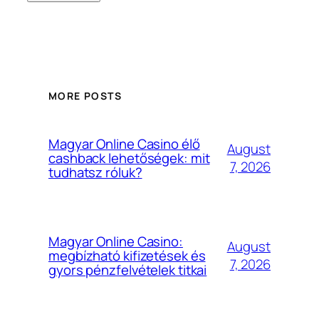
MORE POSTS
Magyar Online Casino élő
August
cashback lehetőségek: mit
7, 2026
tudhatsz róluk?
Magyar Online Casino:
August
megbízható kifizetések és
7, 2026
gyors pénzfelvételek titkai