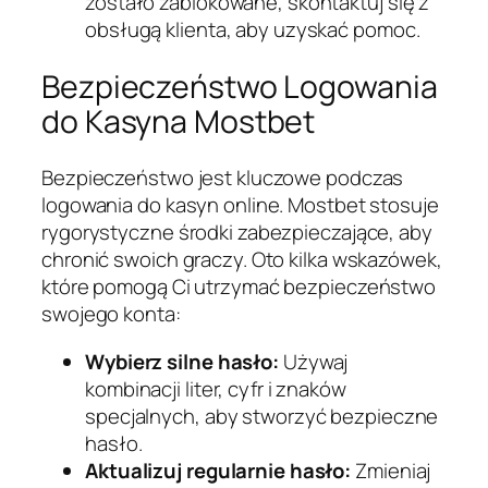
zostało zablokowane, skontaktuj się z
obsługą klienta, aby uzyskać pomoc.
Bezpieczeństwo Logowania
do Kasyna Mostbet
Bezpieczeństwo jest kluczowe podczas
logowania do kasyn online. Mostbet stosuje
rygorystyczne środki zabezpieczające, aby
chronić swoich graczy. Oto kilka wskazówek,
które pomogą Ci utrzymać bezpieczeństwo
swojego konta:
Wybierz silne hasło:
Używaj
kombinacji liter, cyfr i znaków
specjalnych, aby stworzyć bezpieczne
hasło.
Aktualizuj regularnie hasło:
Zmieniaj