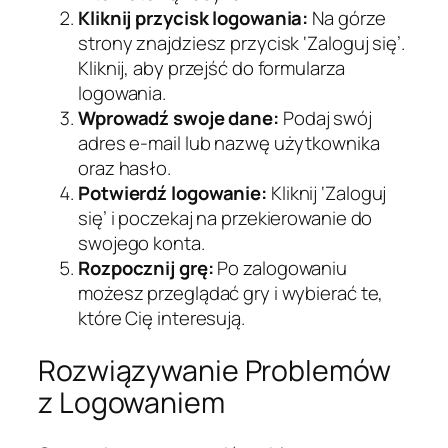
Kliknij przycisk logowania:
Na górze
strony znajdziesz przycisk ‘Zaloguj się’.
Kliknij, aby przejść do formularza
logowania.
Wprowadź swoje dane:
Podaj swój
adres e-mail lub nazwę użytkownika
oraz hasło.
Potwierdź logowanie:
Kliknij ‘Zaloguj
się’ i poczekaj na przekierowanie do
swojego konta.
Rozpocznij grę:
Po zalogowaniu
możesz przeglądać gry i wybierać te,
które Cię interesują.
Rozwiązywanie Problemów
z Logowaniem