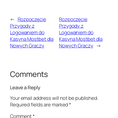
←
Rozpoczęcie
Rozpoczęcie
Przygody z
Przygody z
Logowaniem do
Logowaniem do
Kasyna Mostbet dla
Kasyna Mostbet dla
Nowych Graczy
Nowych Graczy
→
Comments
Leave a Reply
Your email address will not be published.
Required fields are marked
*
Comment
*