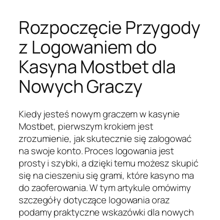
Rozpoczęcie Przygody
z Logowaniem do
Kasyna Mostbet dla
Nowych Graczy
Kiedy jesteś nowym graczem w kasynie
Mostbet, pierwszym krokiem jest
zrozumienie, jak skutecznie się zalogować
na swoje konto. Proces logowania jest
prosty i szybki, a dzięki temu możesz skupić
się na cieszeniu się grami, które kasyno ma
do zaoferowania. W tym artykule omówimy
szczegóły dotyczące logowania oraz
podamy praktyczne wskazówki dla nowych