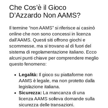
Che Cos’è il Gioco
D’Azzardo Non AAMS?
Il termine “non AAMS” si riferisce ai casinò
online che non sono concessi in licenza
dall’AAMS. Questi siti offrono giochi e
scommesse, ma si trovano al di fuori del
sistema di regolamentazione italiano. Ecco
alcuni punti chiave per comprendere meglio
questo fenomeno:
Legalità:
Il gioco su piattaforme non
AAMS è legale, ma non protetto dalla
legislazione italiana.
Sicurezza:
La mancanza di una
licenza AAMS solleva domande sulla
sicurezza delle transazioni.