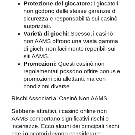
Protezione del giocatore:
I giocatori
non godono delle stesse garanzie di
sicurezza e responsabilità sui casinò
autorizzati.
Varietà di giochi:
Spesso, i casinò
non AAMS offrono una vasta gamma
di giochi non facilmente reperibili sui
siti AAMS.
Promozioni:
Questi casinò non
regolamentati possono offrire bonus e
promozioni più allettanti, ma con
condizioni diverse.
Rischi Associati ai Casinò Non AAMS
Sebbene attrattivi, i casinò online non
AAMS comportano significativi rischi e
incertezze. Ecco alcuni dei principali rischi
che i giocatori devono considerare: