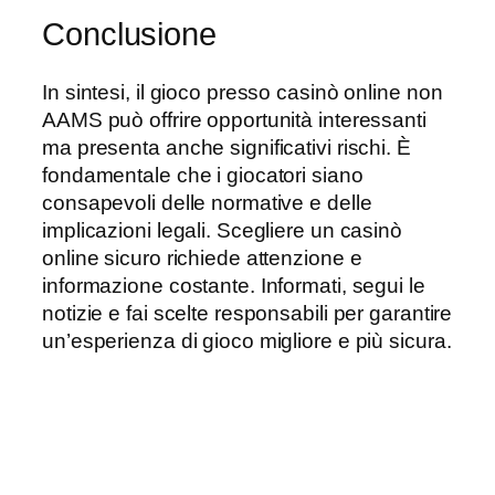
Conclusione
In sintesi, il gioco presso casinò online non
AAMS può offrire opportunità interessanti
ma presenta anche significativi rischi. È
fondamentale che i giocatori siano
consapevoli delle normative e delle
implicazioni legali. Scegliere un casinò
online sicuro richiede attenzione e
informazione costante. Informati, segui le
notizie e fai scelte responsabili per garantire
un’esperienza di gioco migliore e più sicura.