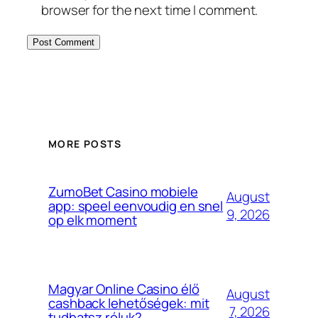
browser for the next time I comment.
MORE POSTS
ZumoBet Casino mobiele
August
app: speel eenvoudig en snel
9, 2026
op elk moment
Magyar Online Casino élő
August
cashback lehetőségek: mit
7, 2026
tudhatsz róluk?