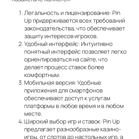
Легальность и лицензирование: Pin
Up придерживается всех требований
законодательства, что обеспечивает
защиту интересов игроков.
Удобный интерфейс: Интуитивно
понятный интерфейс позволяет легко
ориентироваться на сайте, что
делает процесс ставок более
комфортным.
Мобильная версия: Удобные
приложения для смартфонов
обеспечивают доступ к услугам
платформы в любое время и в любом
месте.
Широкий выбор игр и ставок: Pin Up
предлагает разнообразные казино-
игры, от слотов до настольных игр, а