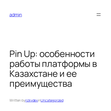
Skip
to
admin
content
Pin Up: особенности
работы платформы в
Казахстане и ее
преимущества
Written by
rizkydev
in
Uncategorized