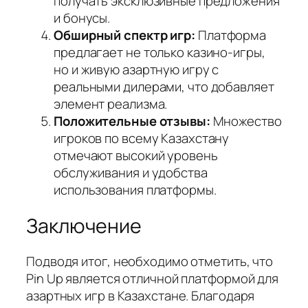
получать эксклюзивные предложения
и бонусы.
Обширный спектр игр:
Платформа
предлагает не только казино-игры,
но и живую азартную игру с
реальными дилерами, что добавляет
элемент реализма.
Положительные отзывы:
Множество
игроков по всему Казахстану
отмечают высокий уровень
обслуживания и удобства
использования платформы.
Заключение
Подводя итог, необходимо отметить, что
Pin Up является отличной платформой для
азартных игр в Казахстане. Благодаря