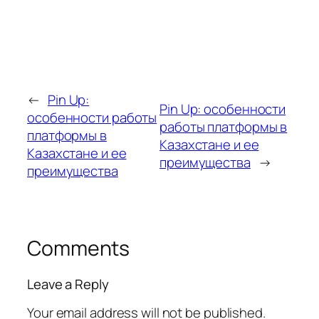
←
Pin Up:
Pin Up: особенности
особенности работы
работы платформы в
платформы в
Казахстане и ее
Казахстане и ее
преимущества
→
преимущества
Comments
Leave a Reply
Your email address will not be published.