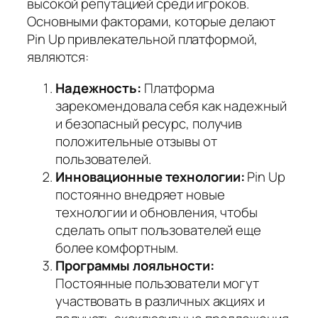
высокой репутацией среди игроков.
Основными факторами, которые делают
Pin Up привлекательной платформой,
являются:
Надежность:
Платформа
зарекомендовала себя как надежный
и безопасный ресурс, получив
положительные отзывы от
пользователей.
Инновационные технологии:
Pin Up
постоянно внедряет новые
технологии и обновления, чтобы
сделать опыт пользователей еще
более комфортным.
Программы лояльности:
Постоянные пользователи могут
участвовать в различных акциях и