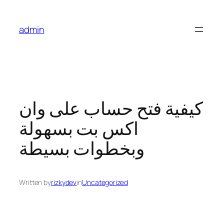
Skip
to
admin
content
كيفية فتح حساب على وان
اكس بت بسهولة
وبخطوات بسيطة
Written by
rizkydev
in
Uncategorized