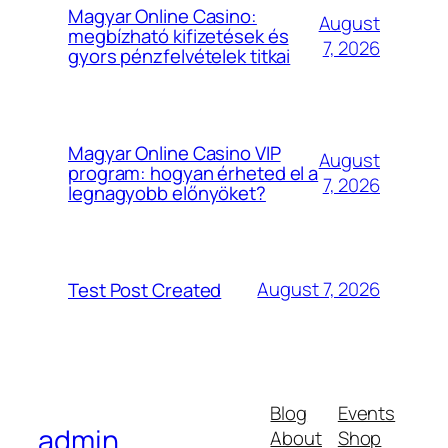
Magyar Online Casino:
August
megbízható kifizetések és
7, 2026
gyors pénzfelvételek titkai
Magyar Online Casino VIP
August
program: hogyan érheted el a
7, 2026
legnagyobb előnyöket?
August 7, 2026
Test Post Created
Blog
Events
admin
About
Shop