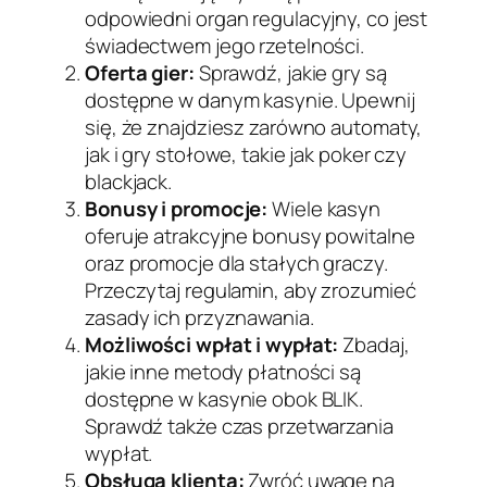
odpowiedni organ regulacyjny, co jest
świadectwem jego rzetelności.
Oferta gier:
Sprawdź, jakie gry są
dostępne w danym kasynie. Upewnij
się, że znajdziesz zarówno automaty,
jak i gry stołowe, takie jak poker czy
blackjack.
Bonusy i promocje:
Wiele kasyn
oferuje atrakcyjne bonusy powitalne
oraz promocje dla stałych graczy.
Przeczytaj regulamin, aby zrozumieć
zasady ich przyznawania.
Możliwości wpłat i wypłat:
Zbadaj,
jakie inne metody płatności są
dostępne w kasynie obok BLIK.
Sprawdź także czas przetwarzania
wypłat.
Obsługa klienta:
Zwróć uwagę na