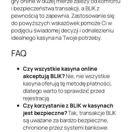
gry online w dużej mierze zależy od komfortu
i bezpieczeństwa transakcji, a BLIK z
pewnością to zapewnia. Zastosowanie się
do powyższych wskazówek pomoże Ci w
podjęciu świadomej decyzji i odnalezieniu
idealnego kasyna na Twoje potrzeby.
FAQ
Czy wszystkie kasyna online
akceptują BLIK?
Nie, nie wszystkie
kasyna oferują tę metodę płatności,
dlatego warto to sprawdzić przed
rejestracją.
Czy korzystanie z BLIK w kasynach
jest bezpieczne?
Tak, transakcje BLIK
są uważane za bardzo bezpieczne,
chronione przez systemi bankowe.