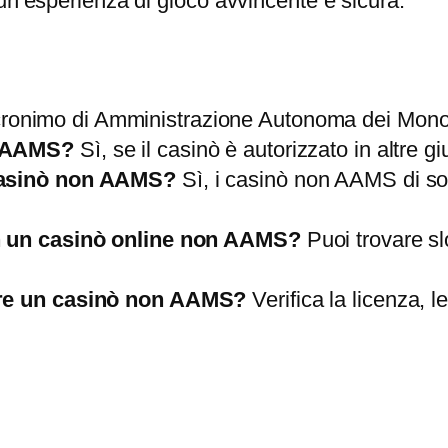
un’esperienza di gioco avvincente e sicura.
onimo di Amministrazione Autonoma dei Monopoli 
n AAMS?
Sì, se il casinò è autorizzato in altre 
 casinò non AAMS?
Sì, i casinò non AAMS di sol
in un casinò online non AAMS?
Puoi trovare slo
iere un casinò non AAMS?
Verifica la licenza, l