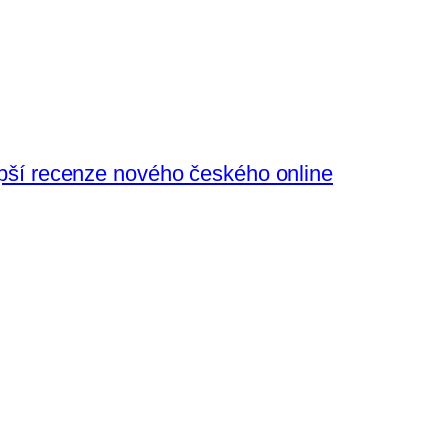
epší recenze nového českého online