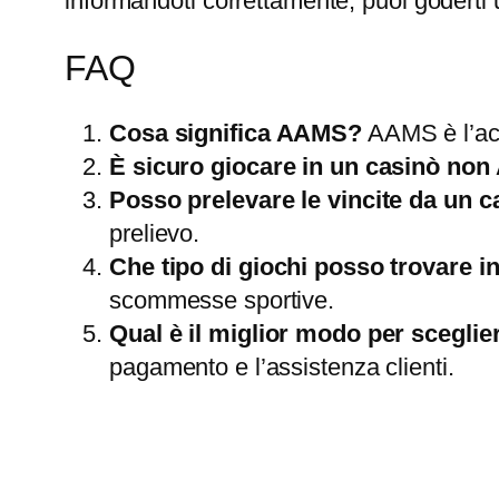
informandoti correttamente, puoi goderti 
FAQ
Cosa significa AAMS?
AAMS è l’acr
È sicuro giocare in un casinò no
Posso prelevare le vincite da un
prelievo.
Che tipo di giochi posso trovare 
scommesse sportive.
Qual è il miglior modo per scegl
pagamento e l’assistenza clienti.