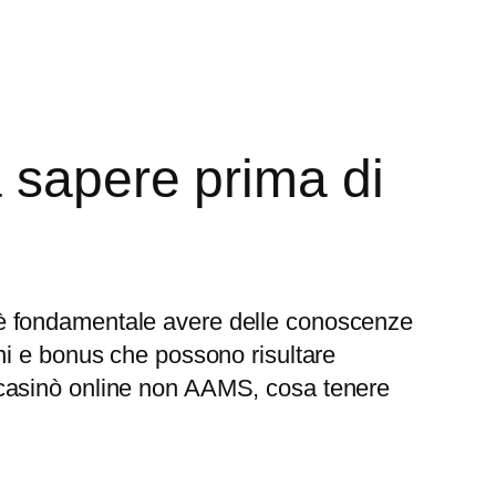
a sapere prima di
è fondamentale avere delle conoscenze
ni e bonus che possono risultare
ori casinò online non AAMS, cosa tenere