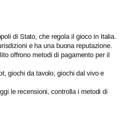
di Stato, che regola il gioco in Italia.
giurisdizioni e ha una buona reputazione.
ito offrono metodi di pagamento per il
t, giochi da tavolo, giochi dal vivo e
eggi le recensioni, controlla i metodi di