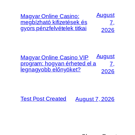
August
Magyar Online Casino:
megbízható kifizetések és
7,
gyors pénzfelvételek titkai
2026
August
Magyar Online Casino VIP
program: hogyan érheted el a
7,
legnagyobb előnyöket?
2026
Test Post Created
August 7, 2026