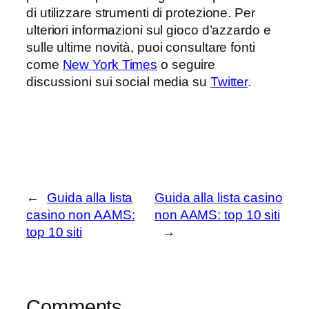
di utilizzare strumenti di protezione. Per
ulteriori informazioni sul gioco d’azzardo e
sulle ultime novità, puoi consultare fonti
come
New York Times
o seguire
discussioni sui social media su
Twitter
.
←
Guida alla lista
Guida alla lista casino
casino non AAMS:
non AAMS: top 10 siti
top 10 siti
→
Comments