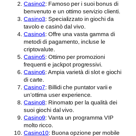
Casino2
: Famoso per i suoi bonus di
benvenuto e un ottimo servizio clienti.
Casino3
: Specializzato in giochi da
tavolo e casinò dal vivo.
Casino4
: Offre una vasta gamma di
metodi di pagamento, incluse le
criptovalute.
Casino5
: Ottimo per promozioni
frequenti e jackpot progressivi.
Casino6
: Ampia varietà di slot e giochi
di carte.
Casino7
: Billidi che puntator varii e
un’ottima user experience.
Casino8
: Rinomato per la qualità dei
suoi giochi dal vivo.
Casino9
: Vanta un programma VIP
molto ricco.
Casino10
: Buona opzione per mobile