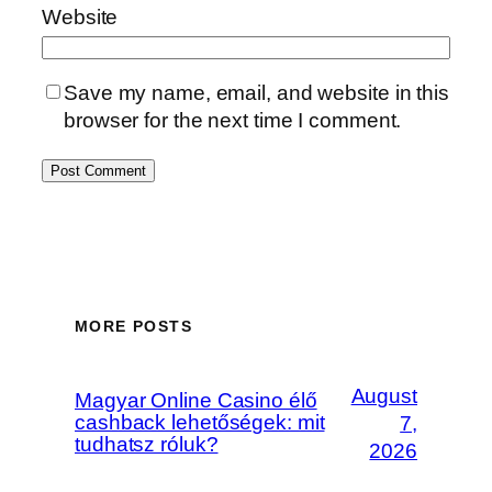
Website
Save my name, email, and website in this
browser for the next time I comment.
MORE POSTS
August
Magyar Online Casino élő
cashback lehetőségek: mit
7,
tudhatsz róluk?
2026