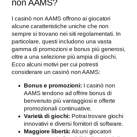
non AAMS?
I casinò non AAMS offrono ai giocatori
alcune caratteristiche uniche che non
sempre si trovano nei siti regolamentati. In
particolare, questi includono una vasta
gamma di promozioni e bonus più generosi,
oltre a una selezione più ampia di giochi.
Ecco alcuni motivi per cui potresti
considerare un casinò non AAMS:
Bonus e promozioni:
I casinò non
AAMS tendono ad offrire bonus di
benvenuto più vantaggiosi e offerte
promozionali continuative.
Varietà di giochi:
Potrai trovare giochi
innovativi e diversi fornitori di software.
Maggiore libertà:
Alcuni giocatori