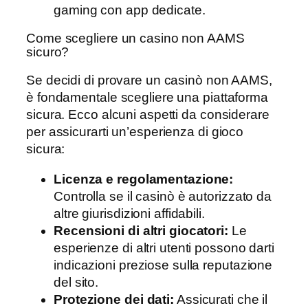
gaming con app dedicate.
Come scegliere un casino non AAMS
sicuro?
Se decidi di provare un casinò non AAMS,
è fondamentale scegliere una piattaforma
sicura. Ecco alcuni aspetti da considerare
per assicurarti un’esperienza di gioco
sicura:
Licenza e regolamentazione:
Controlla se il casinò è autorizzato da
altre giurisdizioni affidabili.
Recensioni di altri giocatori:
Le
esperienze di altri utenti possono darti
indicazioni preziose sulla reputazione
del sito.
Protezione dei dati:
Assicurati che il