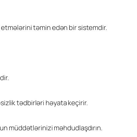
etmələrini təmin edən bir sistemdir.
dir.
lik tədbirləri həyata keçirir.
oyun müddətlərinizi məhdudlaşdırın.