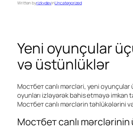
Written by
rizkydev
in
Uncategorized
Yeni oyunçular üç
və üstünlüklər
Мостбет canlı mərcləri, yeni oyunçular 
oyunları izləyərək bahis etməyə imkan t
Мостбет canlı mərclərin təhlükələrini və 
Мостбет canlı mərclərinin 