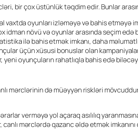
ri, bir çox üstünlük təqdim edir. Bunlar arasın
eal vaxtda oyunları izləməyə və bahis etməyə im
ox idman növü və oyunlar arasında seçim edə bi
tatistika ilə bahis etmək imkanı, daha məlumat
nçular üçün xüsusi bonuslar olan kampaniyalar
 yeni oyunçuların rahatlıqla bahis edə biləcəyi 
lı mərclərinin də müəyyən riskləri mövcuddur.
v qərarlar verməyə yol açaraq asılılıq yaranmasın
, canlı mərclərdə qazanc əldə etmək imkanını ç