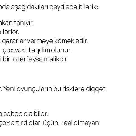
da aşağıdakıları qeyd edə bilərik:
kan tanıyır.
lərlər.
lı qərarlar verməyə kömək edir.
 çox vaxt təqdim olunur.
bir interfeysə malikdir.
 Yeni oyunçuların bu risklərə diqqət
a səbəb ola bilər.
ox artırdıqları üçün, real olmayan