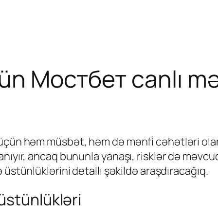
ün Мостбет canlı mər
üçün həm müsbət, həm də mənfi cəhətləri olan 
anıyır, ancaq bununla yanaşı, risklər də məvc
üstünlüklərini detallı şəkildə araşdıracağıq.
üstünlükləri