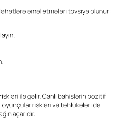
əhətlərə əməl etmələri tövsiyə olunur:
layın.
n.
əri ilə gəlir. Canlı bahislərin pozitif
oyunçular riskləri və təhlükələri də
ğın açarıdır.