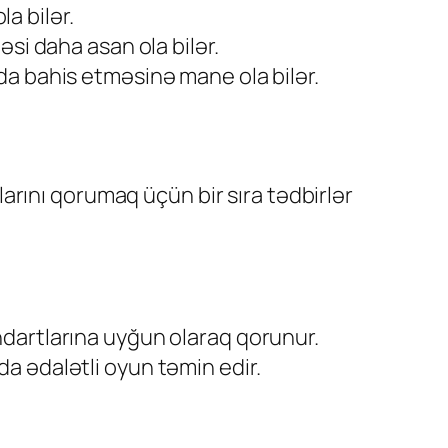
la bilər.
si daha asan ola bilər.
a bahis etməsinə mane ola bilər.
rını qorumaq üçün bir sıra tədbirlər
dartlarına uyğun olaraq qorunur.
 da ədalətli oyun təmin edir.