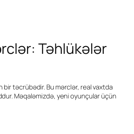
clər: Təhlükələr
bir təcrübədir. Bu mərclər, real vaxtda
uddur. Məqaləmizdə, yeni oyunçular üçün