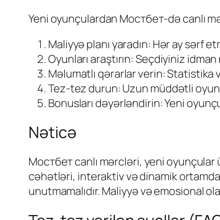
Yeni oyunçulardan Мостбет-də canlı mər
Maliyyə planı yaradın: Hər ay sərf e
Oyunları araştırın: Seçdiyiniz idma
Məlumatlı qərarlar verin: Statistika 
Tez-tez durun: Uzun müddətli oyu
Bonusları dəyərləndirin: Yeni oyunç
Nəticə
Mостбет canlı mərcləri, yeni oyunçular üç
cəhətləri, interaktiv və dinamik ortamda
unutmamalıdır. Maliyyə və emosional ola