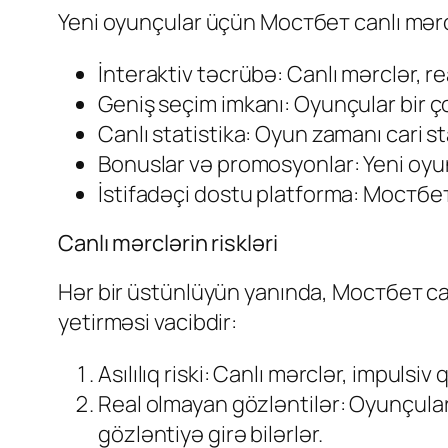
Yeni oyunçular üçün Мостбет canlı mərclə
İnteraktiv təcrübə: Canlı mərclər, r
Geniş seçim imkanı: Oyunçular bir ç
Canlı statistika: Oyun zamanı cari s
Bonuslar və promosyonlar: Yeni oyu
İstifadəçi dostu platforma: Мостбет,
Canlı mərclərin riskləri
Hər bir üstünlüyün yanında, Мостбет can
yetirməsi vacibdir:
Asılılıq riski: Canlı mərclər, impulsi
Real olmayan gözləntilər: Oyunçular
gözləntiyə girə bilərlər.