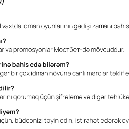
Q)
 vaxtda idman oyunlarının gedişi zamanı bahis 
ı?
uslar və promosyonlar Мостбет-də mövcuddur.
rinə bahis edə bilərəm?
gər bir çox idman növünə canlı mərclər təklif e
ilir?
ını qorumaq üçün şifrələmə və digər təhlükəsiz
əliyəm?
 üçün, büdcənizi təyin edin, istirahət edərək 