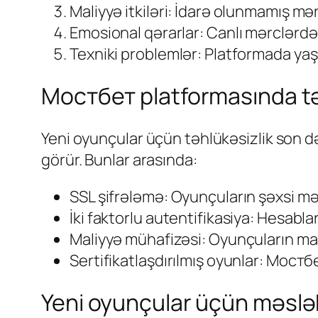
Maliyyə itkiləri: İdarə olunmamış mərc
Emosional qərarlar: Canlı mərclərdə,
Texniki problemlər: Platformada yaş
Мостбет platformasında təh
Yeni oyunçular üçün təhlükəsizlik son d
görür. Bunlar arasında:
SSL şifrələmə: Oyunçuların şəxsi mə
İki faktorlu autentifikasiya: Hesabla
Maliyyə mühafizəsi: Oyunçuların ma
Sertifikatlaşdırılmış oyunlar: Мостбет
Yeni oyunçular üçün məslə