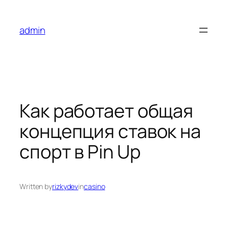
Skip
to
admin
content
Как работает общая
концепция ставок на
спорт в Pin Up
Written by
rizkydev
in
casino