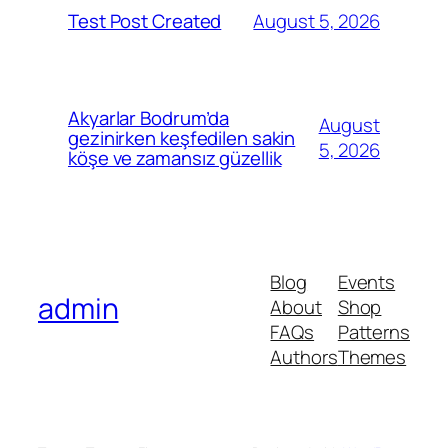
August 5, 2026
Test Post Created
Akyarlar Bodrum’da
August
gezinirken keşfedilen sakin
5, 2026
köşe ve zamansız güzellik
Blog
Events
admin
About
Shop
FAQs
Patterns
Authors
Themes