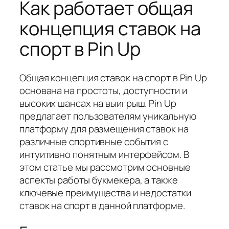
Как работает общая
концепция ставок на
спорт в Pin Up
Общая концепция ставок на спорт в Pin Up
основана на простоты, доступности и
высоких шансах на выигрыш. Pin Up
предлагает пользователям уникальную
платформу для размещения ставок на
различные спортивные события с
интуитивно понятным интерфейсом. В
этом статье мы рассмотрим основные
аспекты работы букмекера, а также
ключевые преимущества и недостатки
ставок на спорт в данной платформе.