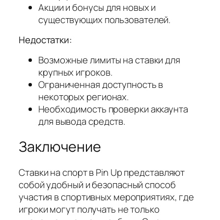
Акции и бонусы для новых и
существующих пользователей.
Недостатки:
Возможные лимиты на ставки для
крупных игроков.
Ограниченная доступность в
некоторых регионах.
Необходимость проверки аккаунта
для вывода средств.
Заключение
Ставки на спорт в Pin Up представляют
собой удобный и безопасный способ
участия в спортивных мероприятиях, где
игроки могут получать не только