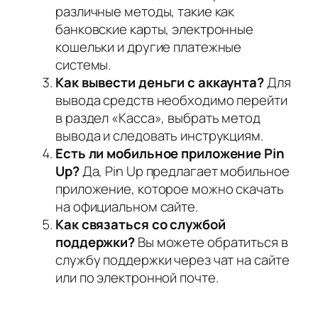
различные методы, такие как
банковские карты, электронные
кошельки и другие платежные
системы.
Как вывести деньги с аккаунта?
Для
вывода средств необходимо перейти
в раздел «Касса», выбрать метод
вывода и следовать инструкциям.
Есть ли мобильное приложение Pin
Up?
Да, Pin Up предлагает мобильное
приложение, которое можно скачать
на официальном сайте.
Как связаться со службой
поддержки?
Вы можете обратиться в
службу поддержки через чат на сайте
или по электронной почте.