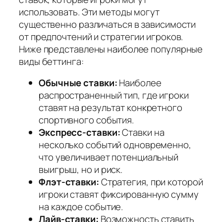
использовать. Эти методы могут
существенно различаться в зависимости
от предпочтений и стратегии игроков.
Ниже представлены наиболее популярные
виды беттинга:
Обычные ставки:
Наиболее
распространенный тип, где игроки
ставят на результат конкретного
спортивного события.
Экспресс-ставки:
Ставки на
несколько событий одновременно,
что увеличивает потенциальный
выигрыш, но и риск.
Флэт-ставки:
Стратегия, при которой
игроки ставят фиксированную сумму
на каждое событие.
Лайв-ставки:
Возможность ставить