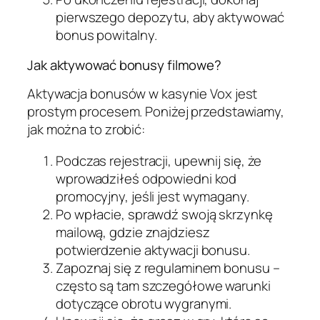
pierwszego depozytu, aby aktywować
bonus powitalny.
Jak aktywować bonusy filmowe?
Aktywacja bonusów w kasynie Vox jest
prostym procesem. Poniżej przedstawiamy,
jak można to zrobić:
Podczas rejestracji, upewnij się, że
wprowadziłeś odpowiedni kod
promocyjny, jeśli jest wymagany.
Po wpłacie, sprawdź swoją skrzynkę
mailową, gdzie znajdziesz
potwierdzenie aktywacji bonusu.
Zapoznaj się z regulaminem bonusu –
często są tam szczegółowe warunki
dotyczące obrotu wygranymi.