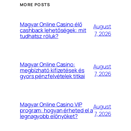
MORE POSTS
Magyar Online Casino élő
August
cashback lehetőségek: mit
7, 2026
tudhatsz róluk?
Magyar Online Casino:
August
megbízható kifizetések és
7, 2026
gyors pénzfelvételek titkai
Magyar Online Casino VIP
August
program: hogyan érheted el a
7, 2026
legnagyobb előnyöket?