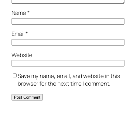
Name
*
Email
*
Website
Save my name, email, and website in this
browser for the next time I comment.