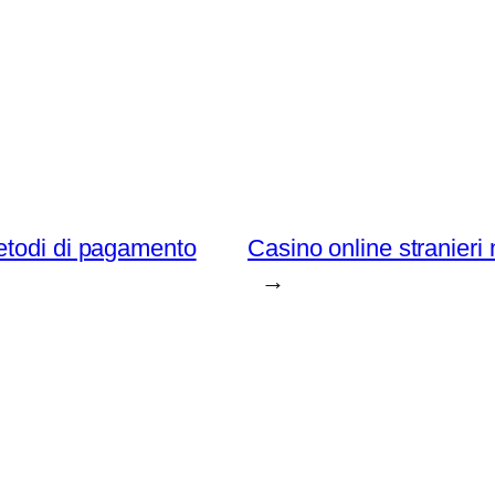
etodi di pagamento
Casino online stranier
→