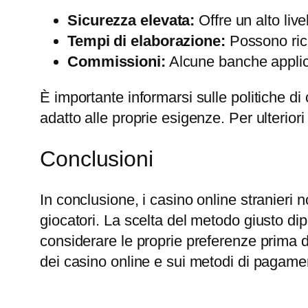
Sicurezza elevata:
Offre un alto live
Tempi di elaborazione:
Possono rich
Commissioni:
Alcune banche applica
È importante informarsi sulle politiche di
adatto alle proprie esigenze. Per ulterior
Conclusioni
In conclusione, i casino online stranier
giocatori. La scelta del metodo giusto di
considerare le proprie preferenze prima d
dei casino online e sui metodi di pagame