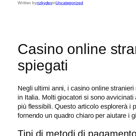
Written by
rizkydev
in
Uncategorized
Casino online str
spiegati
Negli ultimi anni, i casino online stran
in Italia. Molti giocatori si sono avvicina
più flessibili. Questo articolo esplorerà
fornendo un quadro chiaro per aiutare i gi
Tipi di metodi di pagament