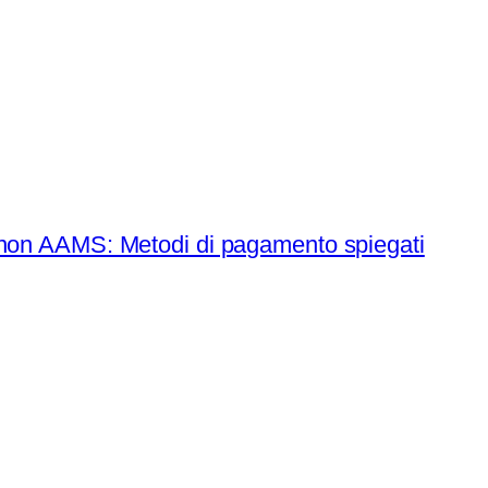
i non AAMS: Metodi di pagamento spiegati