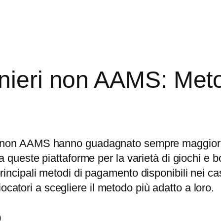
anieri non AAMS: Met
ieri non AAMS hanno guadagnato sempre maggiore 
ti a queste piattaforme per la varietà di giochi e
 i principali metodi di pagamento disponibili ne
ocatori a scegliere il metodo più adatto a loro.
o