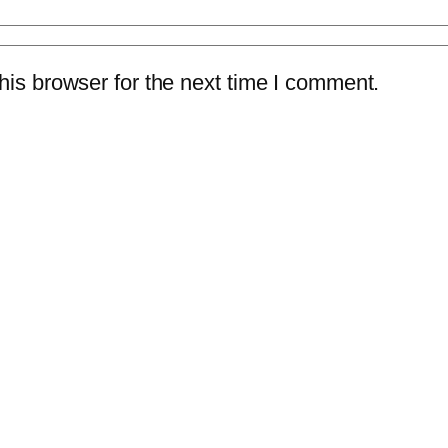
is browser for the next time I comment.