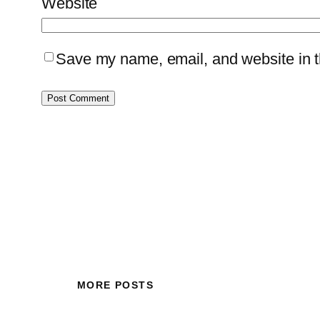
Website
Save my name, email, and website in th
MORE POSTS