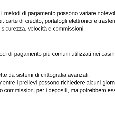
, i metodi di pagamento possono variare notevo
: carte di credito, portafogli elettronici e tras
i sicurezza, velocità e commissioni.
todi di pagamento più comuni utilizzati nei casin
te da sistemi di crittografia avanzati.
entre i prelievi possono richiedere alcuni giorni
 commissioni per i depositi, ma potrebbero esser