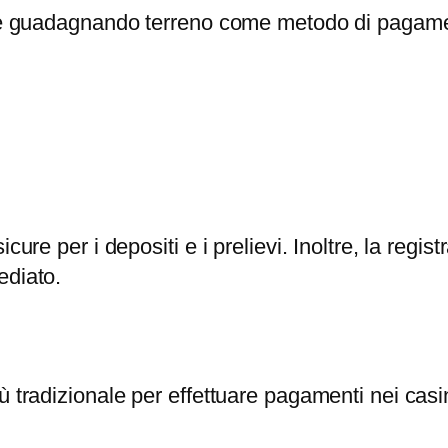
ente guadagnando terreno come metodo di pagame
cure per i depositi e i prelievi. Inoltre, la reg
ediato.
ù tradizionale per effettuare pagamenti nei casin