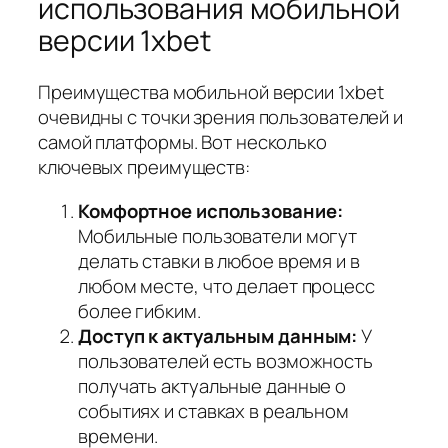
использования мобильной
версии 1xbet
Преимущества мобильной версии 1xbet
очевидны с точки зрения пользователей и
самой платформы. Вот несколько
ключевых преимуществ:
Комфортное использование:
Мобильные пользователи могут
делать ставки в любое время и в
любом месте, что делает процесс
более гибким.
Доступ к актуальным данным:
У
пользователей есть возможность
получать актуальные данные о
событиях и ставках в реальном
времени.