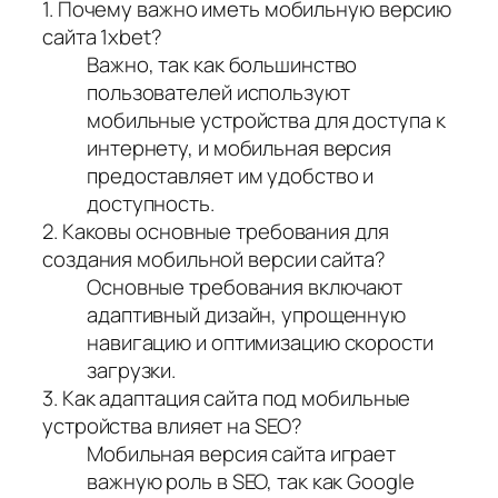
1. Почему важно иметь мобильную версию
сайта 1xbet?
Важно, так как большинство
пользователей используют
мобильные устройства для доступа к
интернету, и мобильная версия
предоставляет им удобство и
доступность.
2. Каковы основные требования для
создания мобильной версии сайта?
Основные требования включают
адаптивный дизайн, упрощенную
навигацию и оптимизацию скорости
загрузки.
3. Как адаптация сайта под мобильные
устройства влияет на SEO?
Мобильная версия сайта играет
важную роль в SEO, так как Google