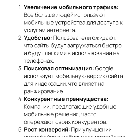
Увеличение мобильного трафика:
Все больше людей используют
мобильные устройства для доступа к
услугам интернета.
Удобство:
Пользователи ожидают,
что сайты будут загружаться быстро
и будут легкими в использовании на
телефонах.
Поисковая оптимизация:
Google
использует мобильную версию сайта
для индексации, что влияет на
ранжирование.
Конкурентные преимущества:
Компании, предлагающие удобные
мобильные решения, часто
опережают своих конкурентов.
Рост конверсий:
При улучшении
интерфейса с мобильного устройства