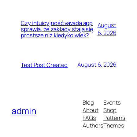
Czy intuicyjność vavada app
August
sprawia, że zakłady stają się
6, 2026
prostsze niż kiedykolwiek?
August 6, 2026
Test Post Created
Blog
Events
admin
About
Shop
FAQs
Patterns
Authors
Themes