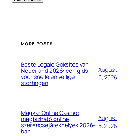
MORE POSTS
Beste Legale Goksites van
August
Nederland 2026: een gids
voor snelle en veilige
6, 2026
stortingen
Magyar Online Casino:
August
megbízható online
szerencsejátékhelyek 2026-
6, 2026
ban