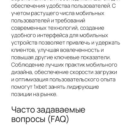
обеспечения удобства пользователей. С
учетом растущего числа мобильных
пользователей и требований
современных технологий, создание
удобного интерфейса для мобильных
устройств позволяет привлечь и удержать
клиентов, улучшая вовлеченность и
повышая другие ключевые показатели.
Соблюдение лучших практик мобильного
дизайна, обеспечение скорости загрузки
и оптимизация пользовательского опыта
помогут 1xbet занять лидирующие
позиции на рынке.
Часто задаваемые
вопросы (FAQ)