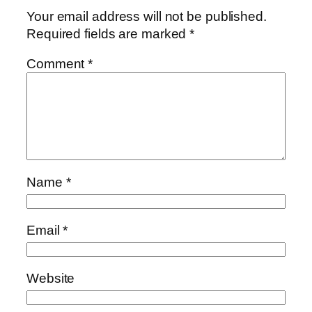
Your email address will not be published.
Required fields are marked
*
Comment
*
Name
*
Email
*
Website