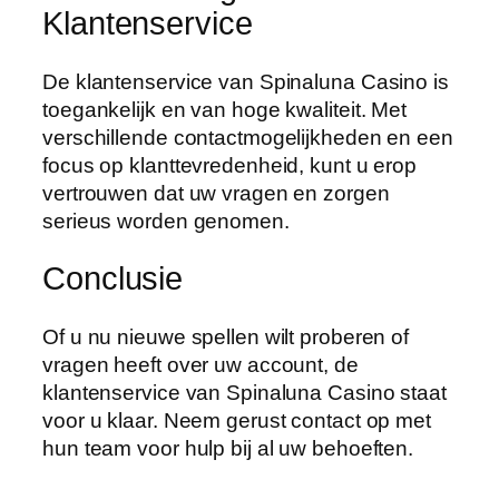
Klantenservice
De klantenservice van Spinaluna Casino is
toegankelijk en van hoge kwaliteit. Met
verschillende contactmogelijkheden en een
focus op klanttevredenheid, kunt u erop
vertrouwen dat uw vragen en zorgen
serieus worden genomen.
Conclusie
Of u nu nieuwe spellen wilt proberen of
vragen heeft over uw account, de
klantenservice van Spinaluna Casino staat
voor u klaar. Neem gerust contact op met
hun team voor hulp bij al uw behoeften.