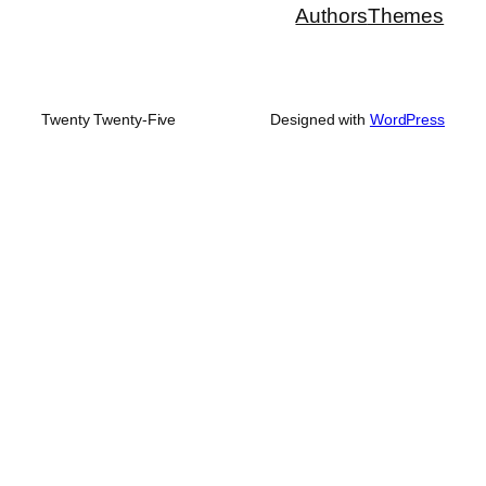
Authors
Themes
Twenty Twenty-Five
Designed with
WordPress