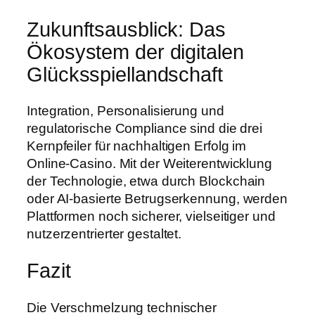
Zukunftsausblick: Das
Ökosystem der digitalen
Glücksspiellandschaft
Integration, Personalisierung und
regulatorische Compliance sind die drei
Kernpfeiler für nachhaltigen Erfolg im
Online-Casino. Mit der Weiterentwicklung
der Technologie, etwa durch
Blockchain
oder
AI-basierte Betrugserkennung
, werden
Plattformen noch sicherer, vielseitiger und
nutzerzentrierter gestaltet.
Fazit
Die Verschmelzung technischer