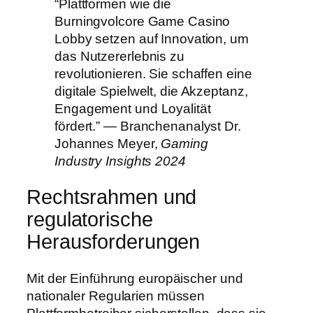
“Plattformen wie die
Burningvolcore Game Casino
Lobby setzen auf Innovation, um
das Nutzererlebnis zu
revolutionieren. Sie schaffen eine
digitale Spielwelt, die Akzeptanz,
Engagement und Loyalität
fördert.” — Branchenanalyst Dr.
Johannes Meyer,
Gaming
Industry Insights 2024
Rechtsrahmen und
regulatorische
Herausforderungen
Mit der Einführung europäischer und
nationaler Regularien müssen