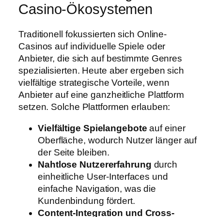
Casino-Ökosystemen
Traditionell fokussierten sich Online-
Casinos auf individuelle Spiele oder
Anbieter, die sich auf bestimmte Genres
spezialisierten. Heute aber ergeben sich
vielfältige strategische Vorteile, wenn
Anbieter auf eine ganzheitliche Plattform
setzen. Solche Plattformen erlauben:
Vielfältige Spielangebote
auf einer
Oberfläche, wodurch Nutzer länger auf
der Seite bleiben.
Nahtlose Nutzererfahrung
durch
einheitliche User-Interfaces und
einfache Navigation, was die
Kundenbindung fördert.
Content-Integration und Cross-