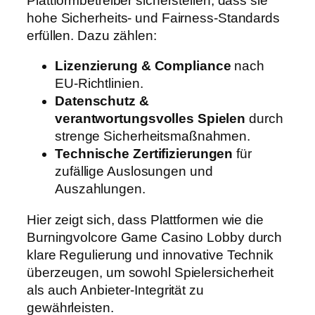
Plattformbetreiber sicherstellen, dass sie
hohe Sicherheits- und Fairness-Standards
erfüllen. Dazu zählen:
Lizenzierung & Compliance
nach
EU-Richtlinien.
Datenschutz &
verantwortungsvolles Spielen
durch
strenge Sicherheitsmaßnahmen.
Technische Zertifizierungen
für
zufällige Auslosungen und
Auszahlungen.
Hier zeigt sich, dass Plattformen wie die
Burningvolcore Game Casino Lobby durch
klare Regulierung und innovative Technik
überzeugen, um sowohl Spielersicherheit
als auch Anbieter-Integrität zu
gewährleisten.