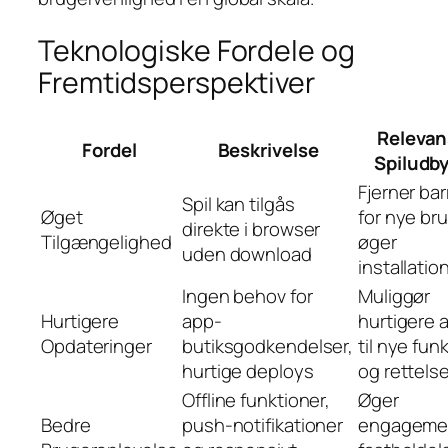
Teknologiske Fordele og
Fremtidsperspektiver
Relevan
Fordel
Beskrivelse
Spiludb
Fjerner bar
Spil kan tilgås
Øget
for nye br
direkte i browser
Tilgængelighed
øger
uden download
installatio
Ingen behov for
Muliggør
Hurtigere
app-
hurtigere
Opdateringer
butiksgodkendelser,
til nye fun
hurtige deploys
og rettelse
Offline funktioner,
Øger
Bedre
push-notifikationer
engageme