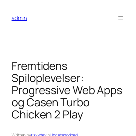
Skip
to
admin
content
Fremtidens
Spiloplevelser:
Progressive Web Apps
og Casen Turbo
Chicken 2 Play
Written by
rizkydev
in
Uncategorized