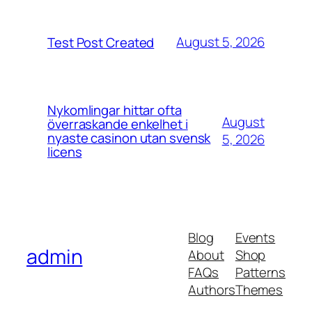
August 5, 2026
Test Post Created
Nykomlingar hittar ofta
August
överraskande enkelhet i
nyaste casinon utan svensk
5, 2026
licens
Blog
Events
admin
About
Shop
FAQs
Patterns
Authors
Themes