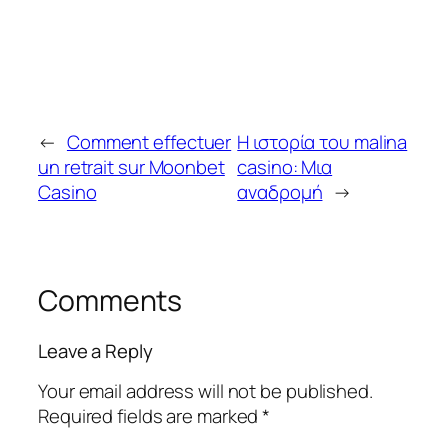
←
Comment effectuer
Η ιστορία του malina
un retrait sur Moonbet
casino: Μια
Casino
αναδρομή
→
Comments
Leave a Reply
Your email address will not be published.
Required fields are marked
*