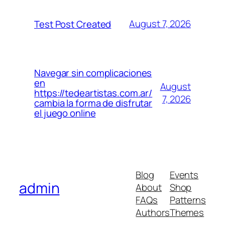
August 7, 2026
Test Post Created
Navegar sin complicaciones
en
August
https://tedeartistas.com.ar/
7, 2026
cambia la forma de disfrutar
el juego online
Blog
Events
admin
About
Shop
FAQs
Patterns
Authors
Themes