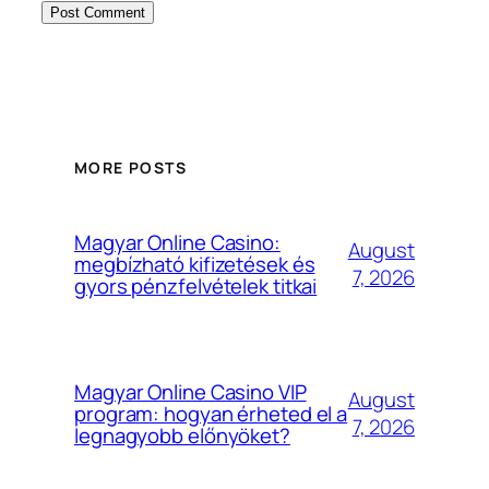
MORE POSTS
Magyar Online Casino:
August
megbízható kifizetések és
7, 2026
gyors pénzfelvételek titkai
Magyar Online Casino VIP
August
program: hogyan érheted el a
7, 2026
legnagyobb előnyöket?