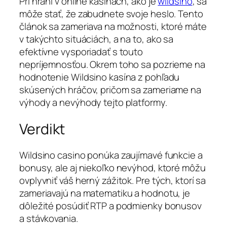
Pri hraní v online kasínach, ako je
wildsino
, sa
môže stať, že zabudnete svoje heslo. Tento
článok sa zameriava na možnosti, ktoré máte
v takýchto situáciách, a na to, ako sa
efektívne vysporiadať s touto
nepríjemnosťou. Okrem toho sa pozrieme na
hodnotenie Wildsino kasína z pohľadu
skúsených hráčov, pričom sa zameriame na
výhody a nevýhody tejto platformy.
Verdikt
Wildsino casino ponúka zaujímavé funkcie a
bonusy, ale aj niekoľko nevýhod, ktoré môžu
ovplyvniť váš herný zážitok. Pre tých, ktorí sa
zameriavajú na matematiku a hodnotu, je
dôležité posúdiť RTP a podmienky bonusov
a stávkovania.