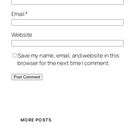
Email
*
Website
Save my name, email, and website in this
browser for the next time I comment.
MORE POSTS