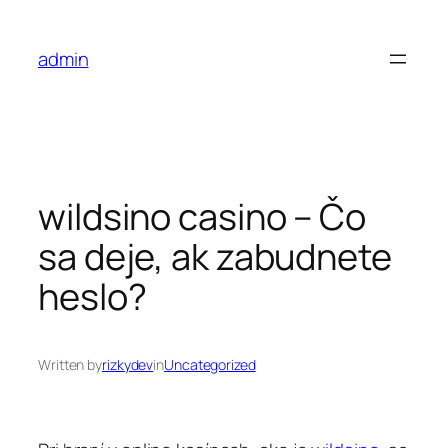
Skip
to
admin
content
wildsino casino – Čo
sa deje, ak zabudnete
heslo?
Written by
rizkydev
in
Uncategorized