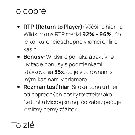
To dobré
RTP (Return to Player)
: Väčšina hier na
Wildsino má RTP medzi
92% – 96%
, čo
je konkurencieschopné v rámci online
kasín.
Bonusy
: Wildsino ponúka atraktívne
uvítacie bonusy s podmienkami
stávkovania
35x
, čo je v porovnaní s
inými kasínami v priemere.
Rozmanitosť hier
: Široká ponuka hier
od popredných poskytovateľov ako
NetEnt a Microgaming, čo zabezpečuje
kvalitný herný zážitok.
To zlé