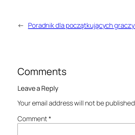
←
Poradnik dla początkujących gracz
Comments
Leave a Reply
Your email address will not be published
Comment
*