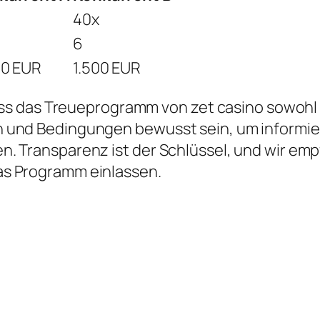
40x
6
00 EUR
1.500 EUR
s das Treueprogramm von zet casino sowohl Vo
iken und Bedingungen bewusst sein, um inform
aten. Transparenz ist der Schlüssel, und wir e
 das Programm einlassen.