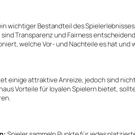
ein wichtiger Bestandteil des Spielerlebnisses.
 sind Transparenz und Fairness entscheidend. 
niert, welche Vor- und Nachteile es hat und we
 einige attraktive Anreize, jedoch sind nicht
s Vorteile für loyalen Spielern bietet, sollt
ren.
n:
Spieler sammeln Punkte für jedes platziert