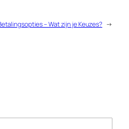
etalingsopties – Wat zijn je Keuzes?
→