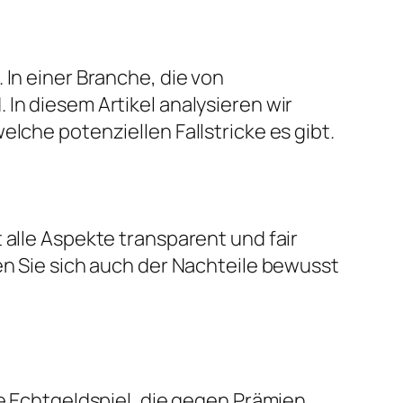
 In einer Branche, die von
In diesem Artikel analysieren wir
lche potenziellen Fallstricke es gibt.
 alle Aspekte transparent und fair
en Sie sich auch der Nachteile bewusst
e Echtgeldspiel, die gegen Prämien