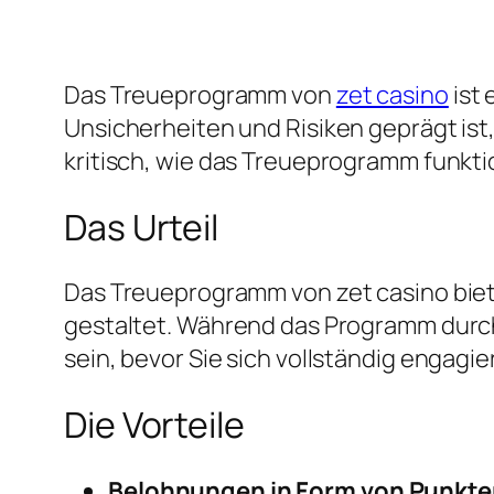
Das Treueprogramm von
zet casino
ist 
Unsicherheiten und Risiken geprägt ist,
kritisch, wie das Treueprogramm funktio
Das Urteil
Das Treueprogramm von zet casino bietet
gestaltet. Während das Programm durchau
sein, bevor Sie sich vollständig engagie
Die Vorteile
Belohnungen in Form von Punkte