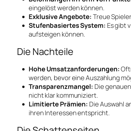
eingelöst werden können.
Exklusive Angebote:
Treue Spieler
Stufenbasiertes System:
Es gibt 
aufsteigen können.
Die Nachteile
Hohe Umsatzanforderungen:
Oft
werden, bevor eine Auszahlung mögl
Transparenzmangel:
Die genauen 
nicht klar kommuniziert.
Limitierte Prämien:
Die Auswahl an
ihren Interessen entspricht.
Die Schattenseiten