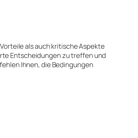
rteile als auch kritische Aspekte
ierte Entscheidungen zu treffen und
mpfehlen Ihnen, die Bedingungen