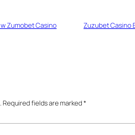
y w Zumobet Casino
Zuzubet Casino B
.
Required fields are marked
*