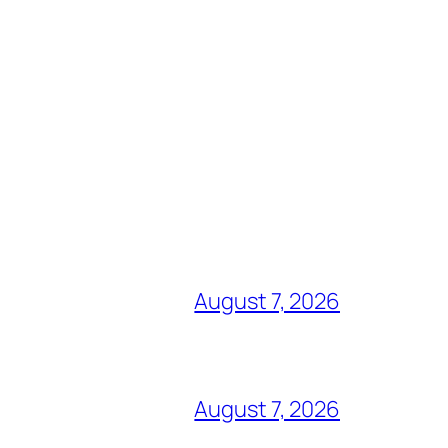
August 7, 2026
August 7, 2026