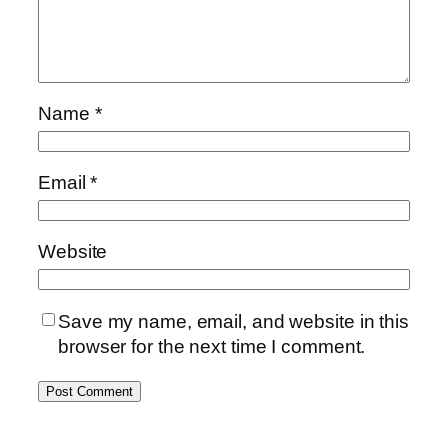
Name
*
Email
*
Website
Save my name, email, and website in this
browser for the next time I comment.