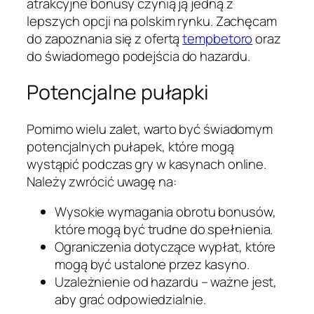
atrakcyjne bonusy czynią ją jedną z
lepszych opcji na polskim rynku. Zachęcam
do zapoznania się z ofertą
tempbetoro
oraz
do świadomego podejścia do hazardu.
Potencjalne pułapki
Pomimo wielu zalet, warto być świadomym
potencjalnych pułapek, które mogą
wystąpić podczas gry w kasynach online.
Należy zwrócić uwagę na:
Wysokie wymagania obrotu bonusów,
które mogą być trudne do spełnienia.
Ograniczenia dotyczące wypłat, które
mogą być ustalone przez kasyno.
Uzależnienie od hazardu – ważne jest,
aby grać odpowiedzialnie.