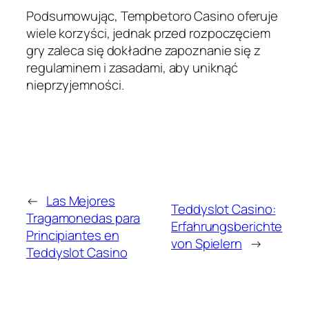
Podsumowując, Tempbetoro Casino oferuje
wiele korzyści, jednak przed rozpoczęciem
gry zaleca się dokładne zapoznanie się z
regulaminem i zasadami, aby uniknąć
nieprzyjemności.
←
Las Mejores
Teddyslot Casino:
Tragamonedas para
Erfahrungsberichte
Principiantes en
von Spielern
→
Teddyslot Casino