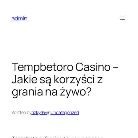
Skip
to
admin
content
Tempbetoro Casino –
Jakie są korzyści z
grania na żywo?
Written by
rizkydev
in
Uncategorized