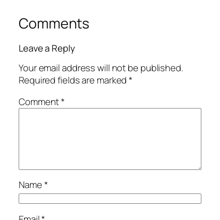
Comments
Leave a Reply
Your email address will not be published.
Required fields are marked
*
Comment
*
Name
*
Email
*