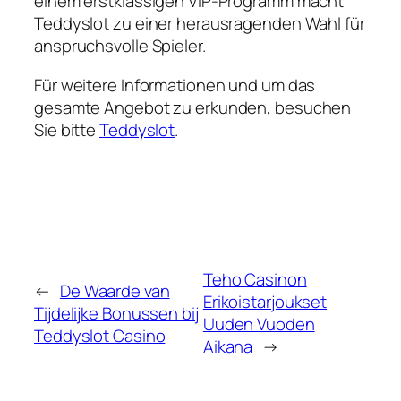
einem erstklassigen VIP-Programm macht
Teddyslot zu einer herausragenden Wahl für
anspruchsvolle Spieler.
Für weitere Informationen und um das
gesamte Angebot zu erkunden, besuchen
Sie bitte
Teddyslot
.
Teho Casinon
←
De Waarde van
Erikoistarjoukset
Tijdelijke Bonussen bij
Uuden Vuoden
Teddyslot Casino
Aikana
→