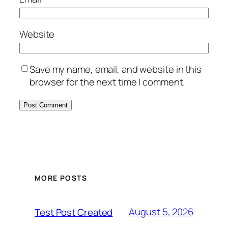
Website
Save my name, email, and website in this
browser for the next time I comment.
MORE POSTS
August 5, 2026
Test Post Created