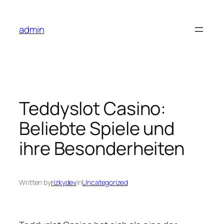
Skip
to
admin
content
Teddyslot Casino:
Beliebte Spiele und
ihre Besonderheiten
Written by
rizkydev
in
Uncategorized