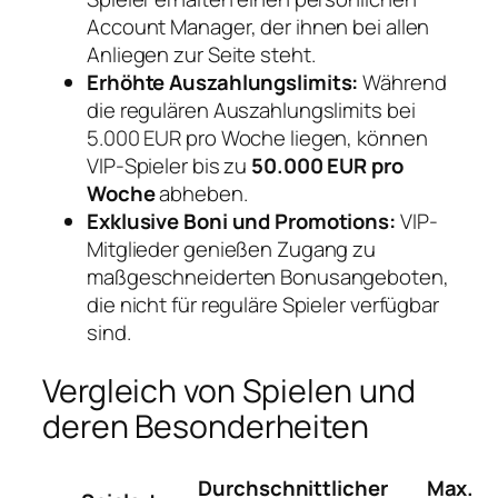
Account Manager, der ihnen bei allen
Anliegen zur Seite steht.
Erhöhte Auszahlungslimits:
Während
die regulären Auszahlungslimits bei
5.000 EUR pro Woche liegen, können
VIP-Spieler bis zu
50.000 EUR pro
Woche
abheben.
Exklusive Boni und Promotions:
VIP-
Mitglieder genießen Zugang zu
maßgeschneiderten Bonusangeboten,
die nicht für reguläre Spieler verfügbar
sind.
Vergleich von Spielen und
deren Besonderheiten
Durchschnittlicher
Max.