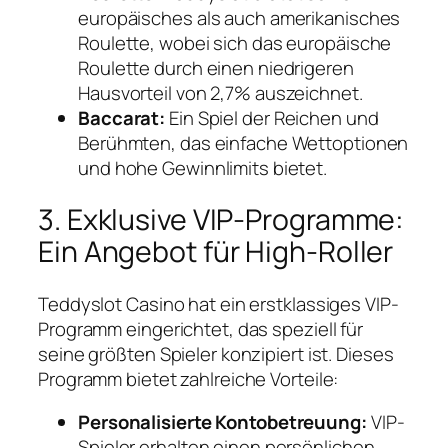
europäisches als auch amerikanisches
Roulette, wobei sich das europäische
Roulette durch einen niedrigeren
Hausvorteil von 2,7% auszeichnet.
Baccarat:
Ein Spiel der Reichen und
Berühmten, das einfache Wettoptionen
und hohe Gewinnlimits bietet.
3. Exklusive VIP-Programme:
Ein Angebot für High-Roller
Teddyslot Casino hat ein erstklassiges VIP-
Programm eingerichtet, das speziell für
seine größten Spieler konzipiert ist. Dieses
Programm bietet zahlreiche Vorteile:
Personalisierte Kontobetreuung:
VIP-
Spieler erhalten einen persönlichen