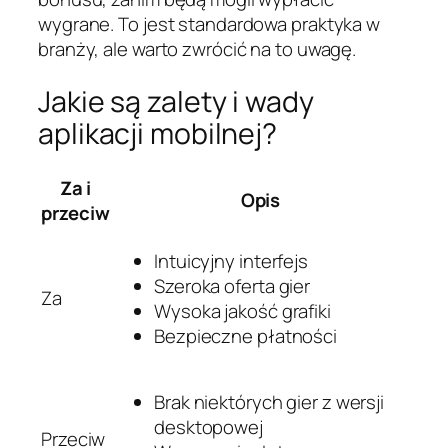
wygrane. To jest standardowa praktyka w
branży, ale warto zwrócić na to uwagę.
Jakie są zalety i wady
aplikacji mobilnej?
Za i
Opis
przeciw
Intuicyjny interfejs
Szeroka oferta gier
Za
Wysoka jakość grafiki
Bezpieczne płatności
Brak niektórych gier z wersji
desktopowej
Przeciw