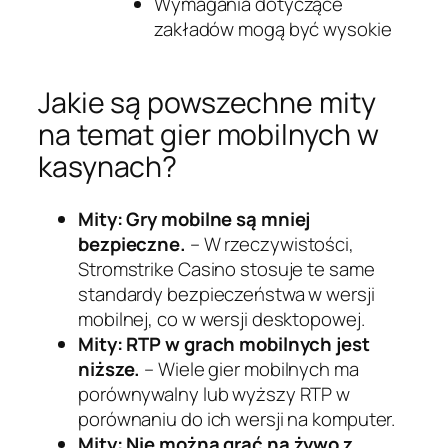
Wymagania dotyczące
zakładów mogą być wysokie
Jakie są powszechne mity
na temat gier mobilnych w
kasynach?
Mity: Gry mobilne są mniej
bezpieczne.
– W rzeczywistości,
Stromstrike Casino stosuje te same
standardy bezpieczeństwa w wersji
mobilnej, co w wersji desktopowej.
Mity: RTP w grach mobilnych jest
niższe.
– Wiele gier mobilnych ma
porównywalny lub wyższy RTP w
porównaniu do ich wersji na komputer.
Mity: Nie można grać na żywo z