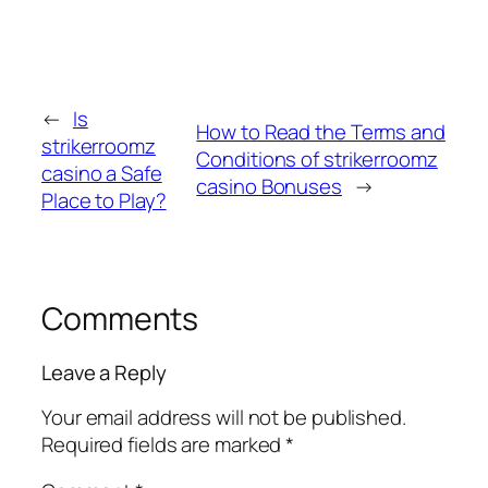
←
Is
How to Read the Terms and
strikerroomz
Conditions of strikerroomz
casino a Safe
casino Bonuses
→
Place to Play?
Comments
Leave a Reply
Your email address will not be published.
Required fields are marked
*