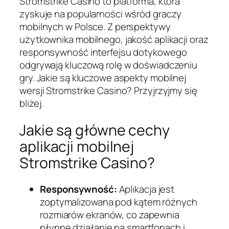
Stromstrike Casino to platforma, która
zyskuje na popularności wśród graczy
mobilnych w Polsce. Z perspektywy
użytkownika mobilnego, jakość aplikacji oraz
responsywność interfejsu dotykowego
odgrywają kluczową rolę w doświadczeniu
gry. Jakie są kluczowe aspekty mobilnej
wersji Stromstrike Casino? Przyjrzyjmy się
bliżej.
Jakie są główne cechy
aplikacji mobilnej
Stromstrike Casino?
Responsywność:
Aplikacja jest
zoptymalizowana pod kątem różnych
rozmiarów ekranów, co zapewnia
płynne działanie na smartfonach i