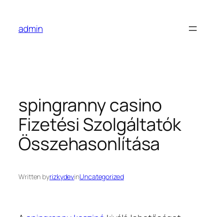
Skip
to
admin
content
spingranny casino
Fizetési Szolgáltatók
Összehasonlítása
Written by
rizkydev
in
Uncategorized