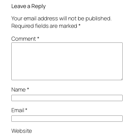
Leave a Reply
Your email address will not be published.
Required fields are marked
*
Comment
*
Name
*
Email
*
Website