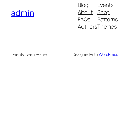
Blog
Events
admin
About
Shop
FAQs
Patterns
Authors
Themes
Twenty Twenty-Five
Designed with
WordPress