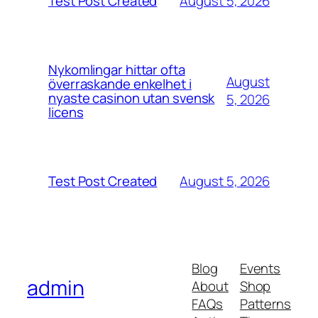
August 5, 2026
Test Post Created
Nykomlingar hittar ofta
August
överraskande enkelhet i
nyaste casinon utan svensk
5, 2026
licens
August 5, 2026
Test Post Created
Blog
Events
admin
About
Shop
FAQs
Patterns