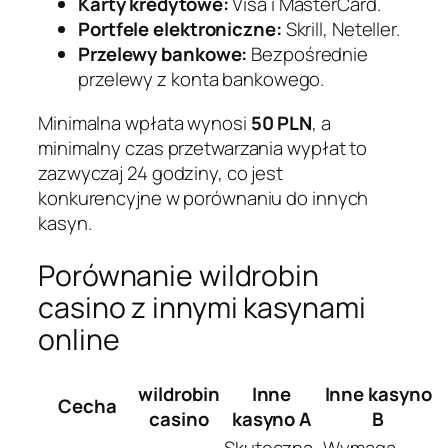
Karty kredytowe:
Visa i MasterCard.
Portfele elektroniczne:
Skrill, Neteller.
Przelewy bankowe:
Bezpośrednie
przelewy z konta bankowego.
Minimalna wpłata wynosi
50 PLN
, a
minimalny czas przetwarzania wypłat to
zazwyczaj 24 godziny, co jest
konkurencyjne w porównaniu do innych
kasyn.
Porównanie wildrobin
casino z innymi kasynami
online
wildrobin
Inne
Inne kasyno
Cecha
casino
kasyno A
B