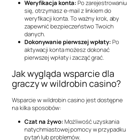
Weryfikacja konta:
Po zarejestrowaniu
się, otrzymasz e-mail z linkiem do
weryfikacji konta. To ważny krok, aby
zapewnić bezpieczeństwo Twoich
danych.
Dokonywanie pierwszej wpłaty:
Po
aktywacji konta możesz dokonać
pierwszej wpłaty i zacząć grać.
Jak wygląda wsparcie dla
graczy w wildrobin casino?
Wsparcie w wildrobin casino jest dostępne
na kilka sposobów:
Czat na żywo:
Możliwość uzyskania
natychmiastowej pomocy w przypadku
pytań lub problemów.