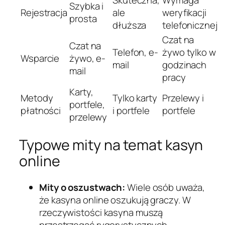
Skuteczna,
Wymaga
Szybka i
Rejestracja
ale
weryfikacji
prosta
dłuższa
telefonicznej
Czat na
Czat na
Telefon, e-
żywo tylko w
Wsparcie
żywo, e-
mail
godzinach
mail
pracy
Karty,
Metody
Tylko karty
Przelewy i
portfele,
płatności
i portfele
portfele
przelewy
Typowe mity na temat kasyn
online
Mity o oszustwach:
Wiele osób uważa,
że kasyna online oszukują graczy. W
rzeczywistości kasyna muszą
przestrzegać rygorystycznych