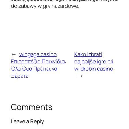
do zabawy w gry hazardowe.
←
wingaga casino
Kako izbrati
Επιτραπέζια Παιχνίδια:
najboljše igre pri
Όλα Όσα Πρέπει να
wildrobin casino
Ξέρετε
→
Comments
Leave a Reply