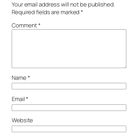
Your email address will not be published.
Required fields are marked
*
Comment
*
Name
*
Email
*
Website