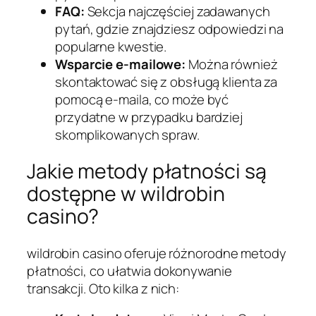
FAQ:
Sekcja najczęściej zadawanych
pytań, gdzie znajdziesz odpowiedzi na
popularne kwestie.
Wsparcie e-mailowe:
Można również
skontaktować się z obsługą klienta za
pomocą e-maila, co może być
przydatne w przypadku bardziej
skomplikowanych spraw.
Jakie metody płatności są
dostępne w wildrobin
casino?
wildrobin casino oferuje różnorodne metody
płatności, co ułatwia dokonywanie
transakcji. Oto kilka z nich: