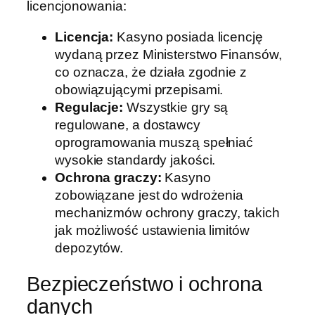
licencjonowania:
Licencja:
Kasyno posiada licencję
wydaną przez Ministerstwo Finansów,
co oznacza, że działa zgodnie z
obowiązującymi przepisami.
Regulacje:
Wszystkie gry są
regulowane, a dostawcy
oprogramowania muszą spełniać
wysokie standardy jakości.
Ochrona graczy:
Kasyno
zobowiązane jest do wdrożenia
mechanizmów ochrony graczy, takich
jak możliwość ustawienia limitów
depozytów.
Bezpieczeństwo i ochrona
danych