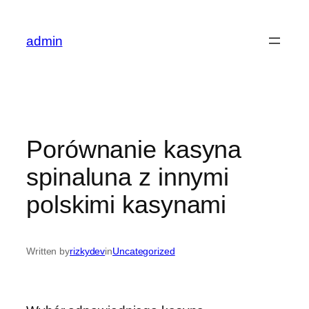
Skip
to
admin
content
Porównanie kasyna
spinaluna z innymi
polskimi kasynami
Written by
rizkydev
in
Uncategorized