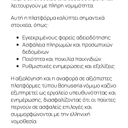
λειτουργούν με πλήρη νομιμότητα.
Αυτή η πλατφόρμα καλύπτει σημαντικά
στοιχεία, όπως:
Εγκεκριμένους φορείς αδειοδότησης
Ασφάλεια πληρωμών και προσωπικών
δεδομένων
Ποιότητα και ποικιλία παιχνιδιών
Ρυθμιστικές ενημερώσεις και εξελίξεις
Η αξιολόγηση και η αναφορά σε αξιόπιστες
πλατφόρμες τύπου
Bonuseria νόμιμο καζίνο
εξυπηρετεί ως εργαλείο υπευθυνότητας και
ενημέρωσης, διασφαλίζοντας ότι οι παίκτες
περνούν σε ασφαλείς επιλογές και
συμμορφώνονται με την ελληνική
νομοθεσία.