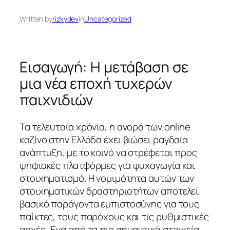
Written by
rizkydev
in
Uncategorized
Εισαγωγή: Η μετάβαση σε
μια νέα εποχή τυχερών
παιχνιδιών
Τα τελευταία χρόνια, η αγορά των online
καζίνο στην Ελλάδα έχει βιώσει ραγδαία
ανάπτυξη, με το κοινό να στρέφεται προς
ψηφιακές πλατφόρμες για ψυχαγωγία και
στοιχηματισμό. Η νομιμότητα αυτών των
στοιχηματικών δραστηριοτήτων αποτελεί
βασικό παράγοντα εμπιστοσύνης για τους
παίκτες, τους παρόχους και τις ρυθμιστικές
αρχές. Ένα από τα πιο σημαντικά στοιχεία