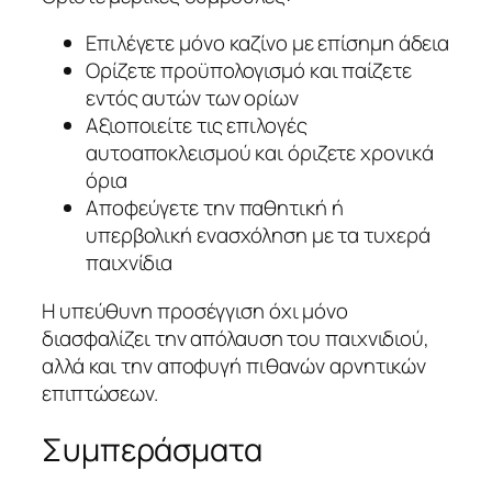
Επιλέγετε μόνο καζίνο με επίσημη άδεια
Ορίζετε προϋπολογισμό και παίζετε
εντός αυτών των ορίων
Αξιοποιείτε τις επιλογές
αυτοαποκλεισμού και όριζετε χρονικά
όρια
Αποφεύγετε την παθητική ή
υπερβολική ενασχόληση με τα τυχερά
παιχνίδια
Η υπεύθυνη προσέγγιση όχι μόνο
διασφαλίζει την απόλαυση του παιχνιδιού,
αλλά και την αποφυγή πιθανών αρνητικών
επιπτώσεων.
Συμπεράσματα