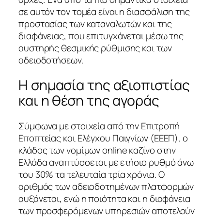
σε αυτόν τον τομέα είναι η διασφάλιση της
προστασίας των καταναλωτών και της
διαφάνειας, που επιτυγχάνεται μέσω της
αυστηρής θεσμικής ρύθμισης και των
αδειοδοτήσεων.
Η σημασία της αξιοπιστίας
και η θέση της αγοράς
Σύμφωνα με στοιχεία από την Επιτροπή
Εποπτείας και Ελέγχου Παιγνίων (ΕΕΕΠ), ο
κλάδος των νομίμων online καζίνο στην
Ελλάδα αναπτύσσεται με ετήσιο ρυθμό άνω
του 30% τα τελευταία τρία χρόνια. Ο
αριθμός των αδειοδοτημένων πλατφορμών
αυξάνεται, ενώ η ποιότητα και η διαφάνεια
των προσφερόμενων υπηρεσιών αποτελούν