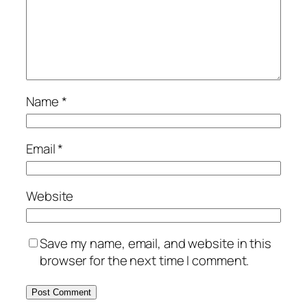
Name
*
Email
*
Website
Save my name, email, and website in this
browser for the next time I comment.