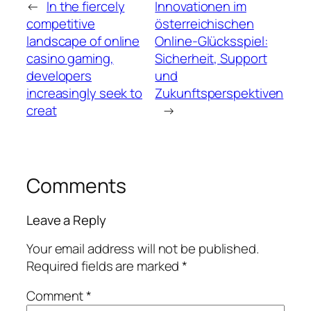
←
In the fiercely
Innovationen im
competitive
österreichischen
landscape of online
Online-Glücksspiel:
casino gaming,
Sicherheit, Support
developers
und
increasingly seek to
Zukunftsperspektiven
creat
→
Comments
Leave a Reply
Your email address will not be published.
Required fields are marked
*
Comment
*