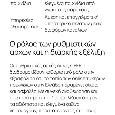
παιχνίδια
ελεγμένα παιχνίδια από
γνωστούς παρόχους
Άμεση και επαγγελματική
Υπηρεσίες
υποστήριξη πελατών μέσω
εξυπηρέτησης
διαφόρων καναλιών
Ο ρόλος των ρυθμιστικών
αρχών και η διαρκής εξέλιξη
Οι ρυθμιστικές αρχές όπως η ΕΕΕΠ
διαδραματίζουν καθοριστικό ρόλο στην
εξασφάλιση ότι το τοπίο των online τυχερών
παιχνιδιών στην Ελλάδα παραμένει δίκαιο
και ασφαλές. Με συνεχή αναθεώρηση και
αυστηρά πρότυπα, διασφαλίζουν ότι μόνο
τα αξιόπιστα και ελεγμένα καζίνο
λειτουργούν, προστατεύοντας έτσι τους