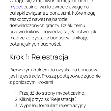
Witając się z możliwościami, jakie oferuje
mybet
casino, warto zwrócić uwagę na
pułapki związane z bonusami, które mogą
zaskoczyć nawet najbardziej
doświadczonych graczy. Dzięki temu
przewodnikowi, dowiedzą się Państwo, jak
mądrze korzystać z bonusów, unikając
potencjalnych trudności.
Krok 1: Rejestracja
Pierwszym krokiem do uzyskania bonusów
jest rejestracja. Proszę postępować zgodnie
z poniższymi krokami:
Przejdź do strony mybet casino.
Kliknij przycisk “Rejestracja”.
Wypełnij formularz rejestracyjny,