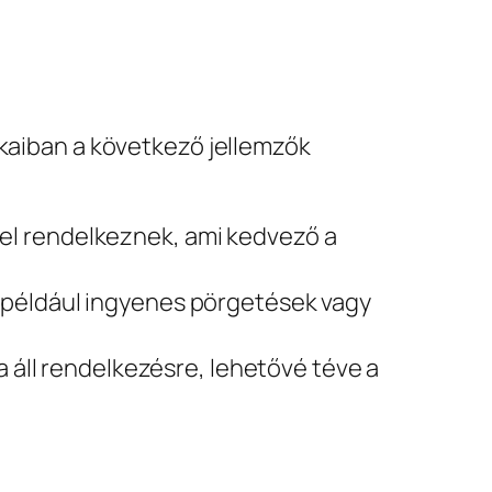
ékaiban a következő jellemzők
el rendelkeznek, ami kedvező a
t például ingyenes pörgetések vagy
a áll rendelkezésre, lehetővé téve a