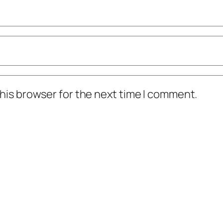
his browser for the next time I comment.