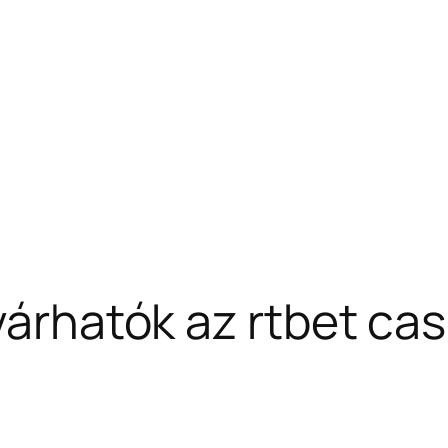
 várhatók az rtbet c