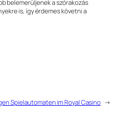
ább belemerüljenek a szórakozás
ekre is, így érdemes követni a
igen Spielautomaten im Royal Casino
→