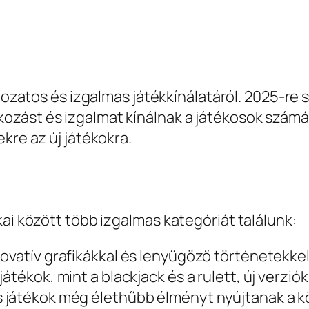
áltozatos és izgalmas játékkínálatáról. 2025-r
zást és izgalmat kínálnak a játékosok számá
kre az új játékokra.
kai között több izgalmas kategóriát találunk:
novatív grafikákkal és lenyűgöző történetekke
játékok, mint a blackjack és a rulett, új verzi
 játékok még élethűbb élményt nyújtanak a kö