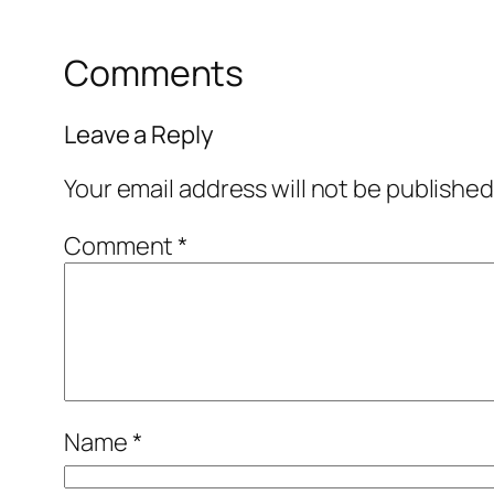
Comments
Leave a Reply
Your email address will not be published
Comment
*
Name
*