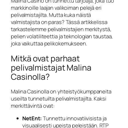
Malina Casino on tunnettu tarjoaja, joka tuo
markkinoille laajan valikoiman pelejä eri
pelivalmistajilta. Mutta kuka näistä
valmistajista on paras? Tässä artikkelissa
tarkastelemme pelivalmistajien merkitystä,
pelien volatiliteettia ja teknologian taustaa,
joka vaikuttaa pelikokemukseen.
Mitkä ovat parhaat
pelivalmistajat Malina
Casinolla?
Malina Casinolla on yhteistyökumppaneita
useilta tunnetuilta pelivalmistajilta. Kaksi
merkittävintä ovat:
NetEnt:
Tunnettu innovatiivisista ja
visuaalisesti upeista peleistään. RTP