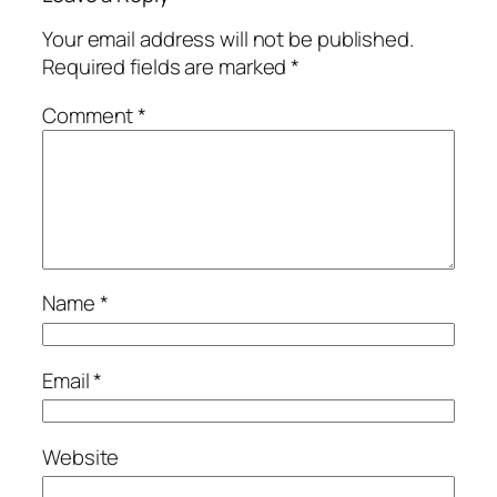
Your email address will not be published.
Required fields are marked
*
Comment
*
Name
*
Email
*
Website