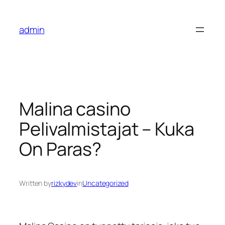
Skip
to
admin
content
Malina casino
Pelivalmistajat – Kuka
On Paras?
Written by
rizkydev
in
Uncategorized