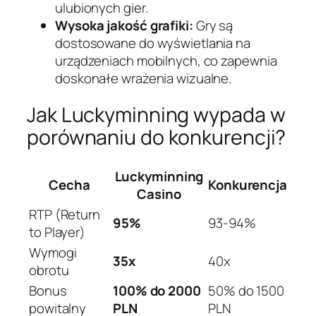
ulubionych gier.
Wysoka jakość grafiki:
Gry są
dostosowane do wyświetlania na
urządzeniach mobilnych, co zapewnia
doskonałe wrażenia wizualne.
Jak Luckyminning wypada w
porównaniu do konkurencji?
Luckyminning
Cecha
Konkurencja
Casino
RTP (Return
95%
93-94%
to Player)
Wymogi
35x
40x
obrotu
Bonus
100% do 2000
50% do 1500
powitalny
PLN
PLN