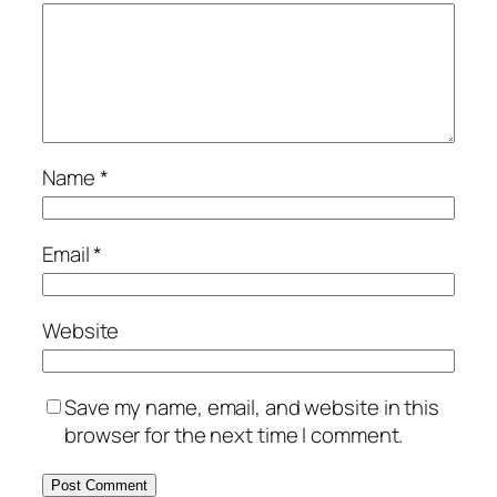
Name
*
Email
*
Website
Save my name, email, and website in this
browser for the next time I comment.